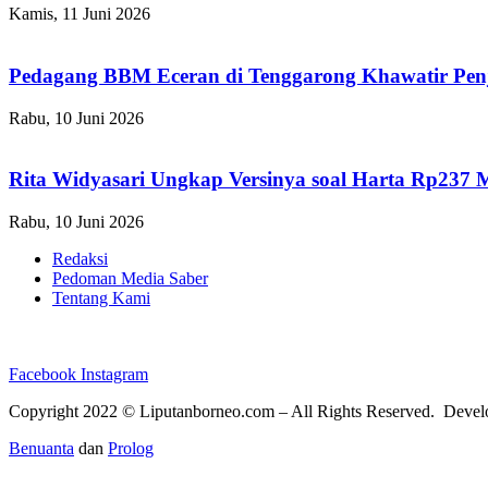
Kamis, 11 Juni 2026
Pedagang BBM Eceran di Tenggarong Khawatir Pen
Rabu, 10 Juni 2026
Rita Widyasari Ungkap Versinya soal Harta Rp237 
Rabu, 10 Juni 2026
Redaksi
Pedoman Media Saber
Tentang Kami
Facebook
Instagram
Copyright 2022 ©
Liputanborneo.com
– All Rights Reserved. Deve
Benuanta
dan
Prolog