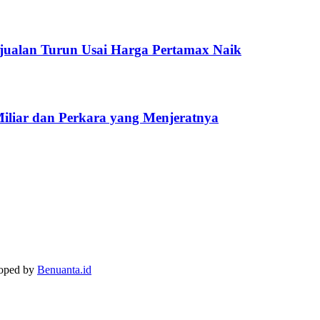
jualan Turun Usai Harga Pertamax Naik
Miliar dan Perkara yang Menjeratnya
loped by
Benuanta.id