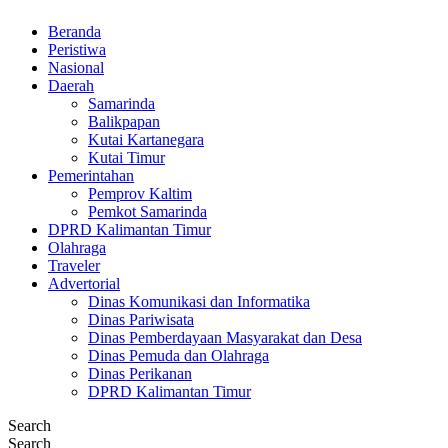
Beranda
Peristiwa
Nasional
Daerah
Samarinda
Balikpapan
Kutai Kartanegara
Kutai Timur
Pemerintahan
Pemprov Kaltim
Pemkot Samarinda
DPRD Kalimantan Timur
Olahraga
Traveler
Advertorial
Dinas Komunikasi dan Informatika
Dinas Pariwisata
Dinas Pemberdayaan Masyarakat dan Desa
Dinas Pemuda dan Olahraga
Dinas Perikanan
DPRD Kalimantan Timur
Search
Search