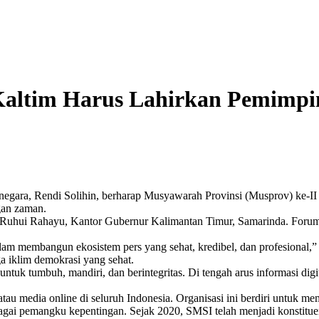
Kaltim Harus Lahirkan Pemimpin
negara, Rendi Solihin, berharap Musyawarah Provinsi (Musprov) ke-II
gan zaman.
Ruhui Rahayu, Kantor Gubernur Kalimantan Timur, Samarinda. Forum i
lam membangun ekosistem pers yang sehat, kredibel, dan profesional,”
a iklim demokrasi yang sehat.
ntuk tumbuh, mandiri, dan berintegritas. Di tengah arus informasi digit
 media online di seluruh Indonesia. Organisasi ini berdiri untuk memp
rbagai pemangku kepentingan. Sejak 2020, SMSI telah menjadi konstitu