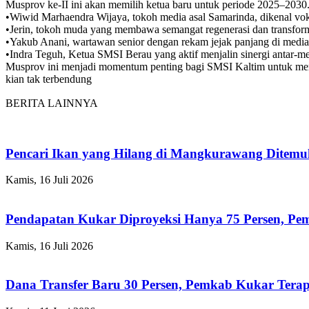
Musprov ke-II ini akan memilih ketua baru untuk periode 2025–2030
•Wiwid Marhaendra Wijaya, tokoh media asal Samarinda, dikenal voka
•Jerin, tokoh muda yang membawa semangat regenerasi dan transforma
•Yakub Anani, wartawan senior dengan rekam jejak panjang di media
•Indra Teguh, Ketua SMSI Berau yang aktif menjalin sinergi antar-me
Musprov ini menjadi momentum penting bagi SMSI Kaltim untuk memp
kian tak terbendung
BERITA LAINNYA
Pencari Ikan yang Hilang di Mangkurawang Ditem
Kamis, 16 Juli 2026
Pendapatan Kukar Diproyeksi Hanya 75 Persen, Pemk
Kamis, 16 Juli 2026
Dana Transfer Baru 30 Persen, Pemkab Kukar Terap