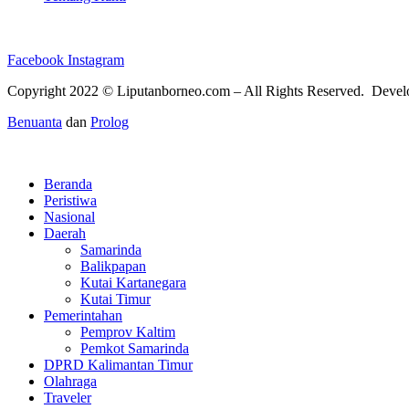
Facebook
Instagram
Copyright 2022 ©
Liputanborneo.com
– All Rights Reserved. Deve
Benuanta
dan
Prolog
Beranda
Peristiwa
Nasional
Daerah
Samarinda
Balikpapan
Kutai Kartanegara
Kutai Timur
Pemerintahan
Pemprov Kaltim
Pemkot Samarinda
DPRD Kalimantan Timur
Olahraga
Traveler