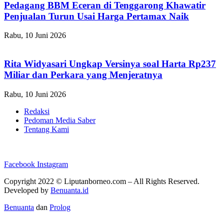
Pedagang BBM Eceran di Tenggarong Khawatir
Penjualan Turun Usai Harga Pertamax Naik
Rabu, 10 Juni 2026
Rita Widyasari Ungkap Versinya soal Harta Rp237
Miliar dan Perkara yang Menjeratnya
Rabu, 10 Juni 2026
Redaksi
Pedoman Media Saber
Tentang Kami
Facebook
Instagram
Copyright 2022 ©
Liputanborneo.com
– All Rights Reserved.
Developed by
Benuanta.id
Benuanta
dan
Prolog