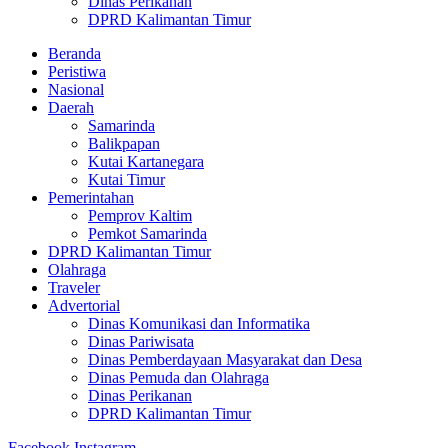
Dinas Perikanan
DPRD Kalimantan Timur
Beranda
Peristiwa
Nasional
Daerah
Samarinda
Balikpapan
Kutai Kartanegara
Kutai Timur
Pemerintahan
Pemprov Kaltim
Pemkot Samarinda
DPRD Kalimantan Timur
Olahraga
Traveler
Advertorial
Dinas Komunikasi dan Informatika
Dinas Pariwisata
Dinas Pemberdayaan Masyarakat dan Desa
Dinas Pemuda dan Olahraga
Dinas Perikanan
DPRD Kalimantan Timur
Facebook
Instagram