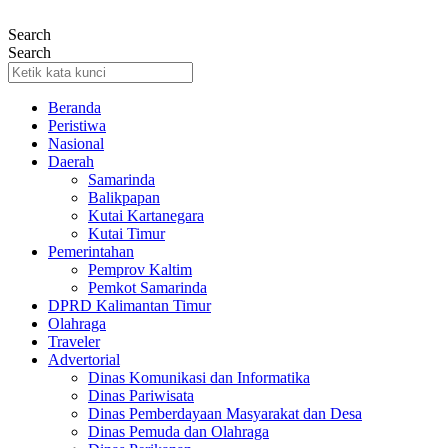
Lewati
ke
Search
konten
Search
Beranda
Peristiwa
Nasional
Daerah
Samarinda
Balikpapan
Kutai Kartanegara
Kutai Timur
Pemerintahan
Pemprov Kaltim
Pemkot Samarinda
DPRD Kalimantan Timur
Olahraga
Traveler
Advertorial
Dinas Komunikasi dan Informatika
Dinas Pariwisata
Dinas Pemberdayaan Masyarakat dan Desa
Dinas Pemuda dan Olahraga