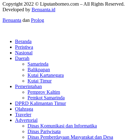
Copyright 2022 ©
Liputanborneo.com
– All Rights Reserved.
Developed by
Benuanta.id
Benuanta
dan
Prolog
Beranda
Peristiwa
Nasional
Daerah
Samarinda
Balikpapan
Kutai Kartanegara
Kutai Timur
Pemerintahan
Pemprov Kaltim
Pemkot Samarinda
DPRD Kalimantan Timur
Olahraga
Traveler
Advertorial
Dinas Komunikasi dan Informatika
Dinas Pariwisata
Dinas Pemberdayaan Masyarakat dan Desa