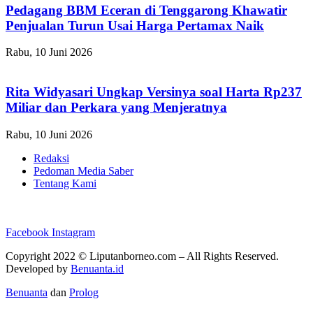
Pedagang BBM Eceran di Tenggarong Khawatir
Penjualan Turun Usai Harga Pertamax Naik
Rabu, 10 Juni 2026
Rita Widyasari Ungkap Versinya soal Harta Rp237
Miliar dan Perkara yang Menjeratnya
Rabu, 10 Juni 2026
Redaksi
Pedoman Media Saber
Tentang Kami
Facebook
Instagram
Copyright 2022 ©
Liputanborneo.com
– All Rights Reserved.
Developed by
Benuanta.id
Benuanta
dan
Prolog