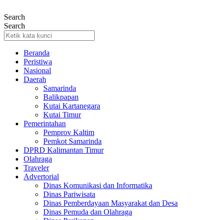
Lewati
ke
Search
konten
Search
Beranda
Peristiwa
Nasional
Daerah
Samarinda
Balikpapan
Kutai Kartanegara
Kutai Timur
Pemerintahan
Pemprov Kaltim
Pemkot Samarinda
DPRD Kalimantan Timur
Olahraga
Traveler
Advertorial
Dinas Komunikasi dan Informatika
Dinas Pariwisata
Dinas Pemberdayaan Masyarakat dan Desa
Dinas Pemuda dan Olahraga