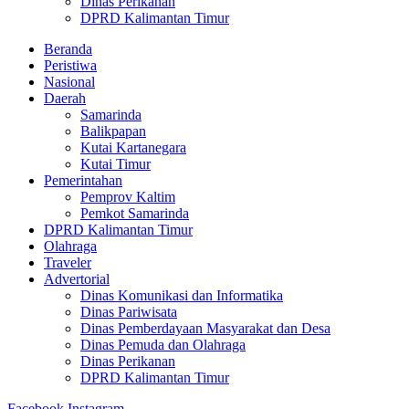
Dinas Perikanan
DPRD Kalimantan Timur
Beranda
Peristiwa
Nasional
Daerah
Samarinda
Balikpapan
Kutai Kartanegara
Kutai Timur
Pemerintahan
Pemprov Kaltim
Pemkot Samarinda
DPRD Kalimantan Timur
Olahraga
Traveler
Advertorial
Dinas Komunikasi dan Informatika
Dinas Pariwisata
Dinas Pemberdayaan Masyarakat dan Desa
Dinas Pemuda dan Olahraga
Dinas Perikanan
DPRD Kalimantan Timur
Facebook
Instagram