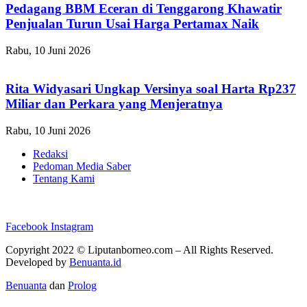
Pedagang BBM Eceran di Tenggarong Khawatir
Penjualan Turun Usai Harga Pertamax Naik
Rabu, 10 Juni 2026
Rita Widyasari Ungkap Versinya soal Harta Rp237
Miliar dan Perkara yang Menjeratnya
Rabu, 10 Juni 2026
Redaksi
Pedoman Media Saber
Tentang Kami
Facebook
Instagram
Copyright 2022 ©
Liputanborneo.com
– All Rights Reserved.
Developed by
Benuanta.id
Benuanta
dan
Prolog