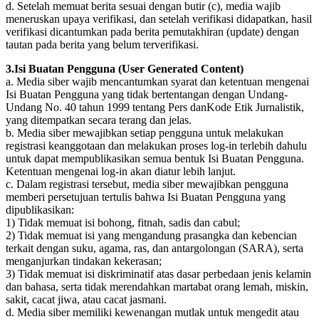
d. Setelah memuat berita sesuai dengan butir (c), media wajib
meneruskan upaya verifikasi, dan setelah verifikasi didapatkan, hasil
verifikasi dicantumkan pada berita pemutakhiran (update) dengan
tautan pada berita yang belum terverifikasi.
3.Isi Buatan Pengguna (User Generated Content)
a. Media siber wajib mencantumkan syarat dan ketentuan mengenai
Isi Buatan Pengguna yang tidak bertentangan dengan Undang-
Undang No. 40 tahun 1999 tentang Pers danKode Etik Jurnalistik,
yang ditempatkan secara terang dan jelas.
b. Media siber mewajibkan setiap pengguna untuk melakukan
registrasi keanggotaan dan melakukan proses log-in terlebih dahulu
untuk dapat mempublikasikan semua bentuk Isi Buatan Pengguna.
Ketentuan mengenai log-in akan diatur lebih lanjut.
c. Dalam registrasi tersebut, media siber mewajibkan pengguna
memberi persetujuan tertulis bahwa Isi Buatan Pengguna yang
dipublikasikan:
1) Tidak memuat isi bohong, fitnah, sadis dan cabul;
2) Tidak memuat isi yang mengandung prasangka dan kebencian
terkait dengan suku, agama, ras, dan antargolongan (SARA), serta
menganjurkan tindakan kekerasan;
3) Tidak memuat isi diskriminatif atas dasar perbedaan jenis kelamin
dan bahasa, serta tidak merendahkan martabat orang lemah, miskin,
sakit, cacat jiwa, atau cacat jasmani.
d. Media siber memiliki kewenangan mutlak untuk mengedit atau