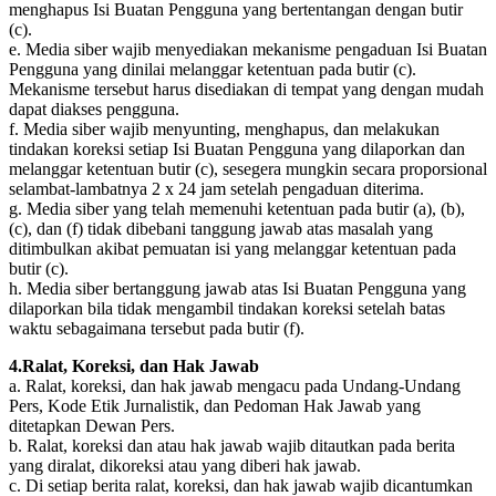
menghapus Isi Buatan Pengguna yang bertentangan dengan butir
(c).
e. Media siber wajib menyediakan mekanisme pengaduan Isi Buatan
Pengguna yang dinilai melanggar ketentuan pada butir (c).
Mekanisme tersebut harus disediakan di tempat yang dengan mudah
dapat diakses pengguna.
f. Media siber wajib menyunting, menghapus, dan melakukan
tindakan koreksi setiap Isi Buatan Pengguna yang dilaporkan dan
melanggar ketentuan butir (c), sesegera mungkin secara proporsional
selambat-lambatnya 2 x 24 jam setelah pengaduan diterima.
g. Media siber yang telah memenuhi ketentuan pada butir (a), (b),
(c), dan (f) tidak dibebani tanggung jawab atas masalah yang
ditimbulkan akibat pemuatan isi yang melanggar ketentuan pada
butir (c).
h. Media siber bertanggung jawab atas Isi Buatan Pengguna yang
dilaporkan bila tidak mengambil tindakan koreksi setelah batas
waktu sebagaimana tersebut pada butir (f).
4.Ralat, Koreksi, dan Hak Jawab
a. Ralat, koreksi, dan hak jawab mengacu pada Undang-Undang
Pers, Kode Etik Jurnalistik, dan Pedoman Hak Jawab yang
ditetapkan Dewan Pers.
b. Ralat, koreksi dan atau hak jawab wajib ditautkan pada berita
yang diralat, dikoreksi atau yang diberi hak jawab.
c. Di setiap berita ralat, koreksi, dan hak jawab wajib dicantumkan