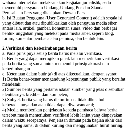
wahana internet dan melaksanakan kegiatan jurnalistik, serta
memenuhi persyaratan Undang-Undang Persdan Standar
Perusahaan Pers yang ditetapkan Dewan Pers.
b. Isi Buatan Pengguna (User Generated Content) adalah segala isi
yang dibuat dan atau dipublikasikan oleh pengguna media siber,
antara lain, artikel, gambar, komentar, suara, video dan berbagai
bentuk unggahan yang melekat pada media siber, seperti blog,
forum, komentar pembaca atau pemirsa, dan bentuk lain.
2.Verifikasi dan keberimbangan berita
a. Pada prinsipnya setiap berita harus melalui verifikasi.
b. Berita yang dapat merugikan pihak lain memerlukan verifikasi
pada berita yang sama untuk memenuhi prinsip akurasi dan
keberimbangan.
c. Ketentuan dalam butir (a) di atas dikecualikan, dengan syarat:
1) Berita benar-benar mengandung kepentingan publik yang bersifat
mendesak;
2) Sumber berita yang pertama adalah sumber yang jelas disebutkan
identitasnya, kredibel dan kompeten;
3) Subyek berita yang harus dikonfirmasi tidak diketahui
keberadaannya dan atau tidak dapat diwawancarai;
4) Media memberikan penjelasan kepada pembaca bahwa berita
tersebut masih memerlukan verifikasi lebih lanjut yang diupayakan
dalam waktu secepatnya. Penjelasan dimuat pada bagian akhir dari
berita yang sama, di dalam kurung dan menggunakan huruf miring.