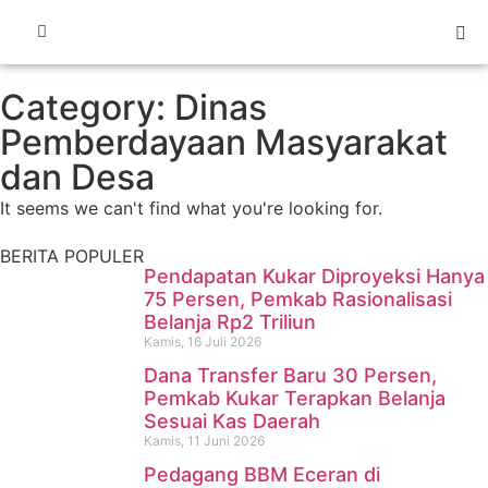
Pencari Ikan yang Hilang di
Mangkurawang Ditemukan
Category: Dinas
Meninggal di Sungai
Pemberdayaan Masyarakat
dan Desa
Mahakam
It seems we can't find what you're looking for.
Kamis, 16 Juli 2026
BERITA POPULER
Pendapatan Kukar Diproyeksi Hanya
75 Persen, Pemkab Rasionalisasi
Belanja Rp2 Triliun
Kamis, 16 Juli 2026
Dana Transfer Baru 30 Persen,
Pemkab Kukar Terapkan Belanja
Sesuai Kas Daerah
Kamis, 11 Juni 2026
Pedagang BBM Eceran di