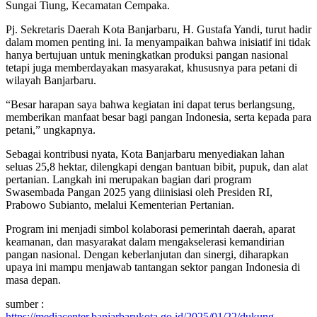
Sungai Tiung, Kecamatan Cempaka.
Pj. Sekretaris Daerah Kota Banjarbaru, H. Gustafa Yandi, turut hadir
dalam momen penting ini. Ia menyampaikan bahwa inisiatif ini tidak
hanya bertujuan untuk meningkatkan produksi pangan nasional
tetapi juga memberdayakan masyarakat, khususnya para petani di
wilayah Banjarbaru.
“Besar harapan saya bahwa kegiatan ini dapat terus berlangsung,
memberikan manfaat besar bagi pangan Indonesia, serta kepada para
petani,” ungkapnya.
Sebagai kontribusi nyata, Kota Banjarbaru menyediakan lahan
seluas 25,8 hektar, dilengkapi dengan bantuan bibit, pupuk, dan alat
pertanian. Langkah ini merupakan bagian dari program
Swasembada Pangan 2025 yang diinisiasi oleh Presiden RI,
Prabowo Subianto, melalui Kementerian Pertanian.
Program ini menjadi simbol kolaborasi pemerintah daerah, aparat
keamanan, dan masyarakat dalam mengakselerasi kemandirian
pangan nasional. Dengan keberlanjutan dan sinergi, diharapkan
upaya ini mampu menjawab tantangan sektor pangan Indonesia di
masa depan.
sumber :
https://mediacenter.banjarbarukota.go.id/2025/01/22/dukung-