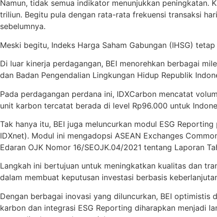
Namun, tidak semua indikator menunjukkan peningkatan. Kap
triliun. Begitu pula dengan rata-rata frekuensi transaksi h
sebelumnya.
Meski begitu, Indeks Harga Saham Gabungan (IHSG) tetap be
Di luar kinerja perdagangan, BEI menorehkan berbagai mile
dan Badan Pengendalian Lingkungan Hidup Republik Indone
Pada perdagangan perdana ini, IDXCarbon mencatat volume
unit karbon tercatat berada di level Rp96.000 untuk Ind
Tak hanya itu, BEI juga meluncurkan modul ESG Reporting 
IDXnet). Modul ini mengadopsi ASEAN Exchanges Common 
Edaran OJK Nomor 16/SEOJK.04/2021 tentang Laporan Ta
Langkah ini bertujuan untuk meningkatkan kualitas dan tr
dalam membuat keputusan investasi berbasis keberlanjutan
Dengan berbagai inovasi yang diluncurkan, BEI optimistis
karbon dan integrasi ESG Reporting diharapkan menjadi la