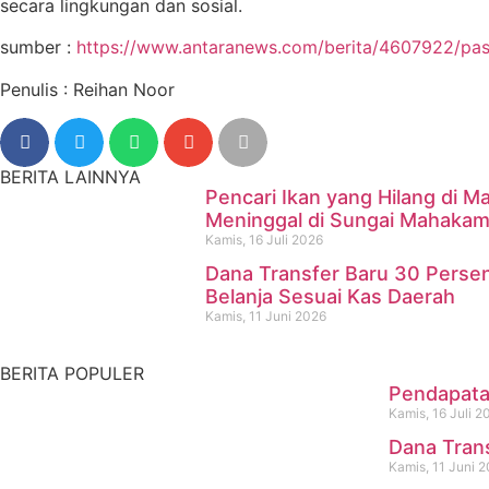
secara lingkungan dan sosial.
sumber :
https://www.antaranews.com/berita/4607922/pasar
Penulis : Reihan Noor
BERITA LAINNYA
Pencari Ikan yang Hilang di
Meninggal di Sungai Mahaka
Kamis, 16 Juli 2026
Dana Transfer Baru 30 Perse
Pencari Ikan yang Hilang d
Belanja Sesuai Kas Daerah
Kamis, 11 Juni 2026
Kamis, 16 Juli 2026
BERITA POPULER
Pendapatan
Kamis, 16 Juli 2
Dana Tran
Kamis, 11 Juni 