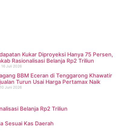
dapatan Kukar Diproyeksi Hanya 75 Persen,
ab Rasionalisasi Belanja Rp2 Triliun
 16 Juli 2026
agang BBM Eceran di Tenggarong Khawatir
ninggal di Sungai Mahakam
jualan Turun Usai Harga Pertamax Naik
10 Juni 2026
isasi Belanja Rp2 Triliun
ja Sesuai Kas Daerah