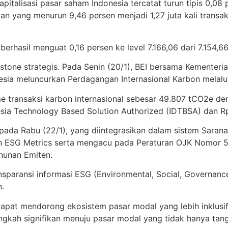
italisasi pasar saham Indonesia tercatat turun tipis 0,08 
arian yang menurun 9,46 persen menjadi 1,27 juta kali transa
rhasil menguat 0,16 persen ke level 7.166,06 dari 7.154,66
stone strategis. Pada Senin (20/1), BEI bersama Kementeri
sia meluncurkan Perdagangan Internasional Karbon melalui
 transaksi karbon internasional sebesar 49.807 tCO2e den
onesia Technology Based Solution Authorized (IDTBSA) dan
pada Rabu (22/1), yang diintegrasikan dalam sistem Sarana
ESG Metrics serta mengacu pada Peraturan OJK Nomor 51
hunan Emiten.
ansparansi informasi ESG (Environmental, Social, Governan
.
 dapat mendorong ekosistem pasar modal yang lebih inklusi
ngkah signifikan menuju pasar modal yang tidak hanya tang