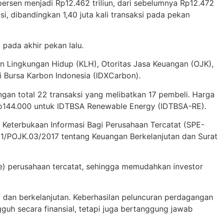
persen menjadi Rp12.462 triliun, dari sebelumnya Rp12.472
ksi, dibandingkan 1,40 juta kali transaksi pada pekan
 pada akhir pekan lalu.
an Lingkungan Hidup (KLH), Otoritas Jasa Keuangan (OJK),
 Bursa Karbon Indonesia (IDXCarbon).
gan total 22 transaksi yang melibatkan 17 pembeli. Harga
 Rp144.000 untuk IDTBSA Renewable Energy (IDTBSA-RE).
 Keterbukaan Informasi Bagi Perusahaan Tercatat (SPE-
/POJK.03/2017 tentang Keuangan Berkelanjutan dan Surat
ce) perusahaan tercatat, sehingga memudahkan investor
f dan berkelanjutan. Keberhasilan peluncuran perdagangan
guh secara finansial, tetapi juga bertanggung jawab