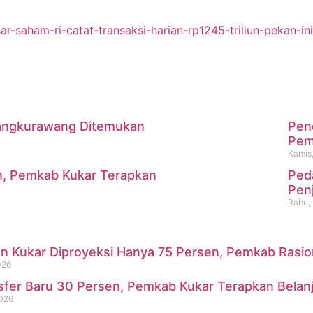
-saham-ri-catat-transaksi-harian-rp1245-triliun-pekan-ini
 Mangkurawang Ditemukan
Pen
m
Pemk
Kamis,
n, Pemkab Kukar Terapkan
Ped
i Mangkurawang Ditemukan Me
Pen
Rabu, 
 Kukar Diproyeksi Hanya 75 Persen, Pemkab Rasional
026
sfer Baru 30 Persen, Pemkab Kukar Terapkan Belan
2026