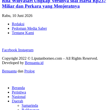
Rita Widyasari Ungkap Versinya soal Harta Rp237
Miliar dan Perkara yang Menjeratnya
Rabu, 10 Juni 2026
Redaksi
Pedoman Media Saber
Tentang Kami
Facebook
Instagram
Copyright 2022 ©
Liputanborneo.com
– All Rights Reserved.
Developed by
Benuanta.id
Benuanta
dan
Prolog
Beranda
Peristiwa
Nasional
Daerah
Samarinda
Balikpapan