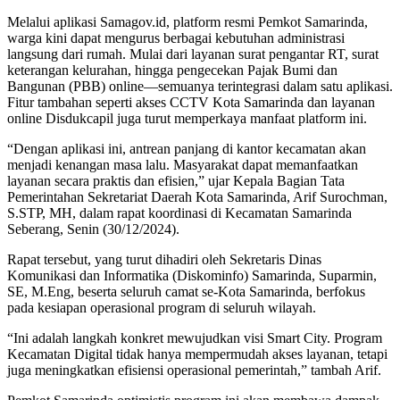
Melalui aplikasi Samagov.id, platform resmi Pemkot Samarinda,
warga kini dapat mengurus berbagai kebutuhan administrasi
langsung dari rumah. Mulai dari layanan surat pengantar RT, surat
keterangan kelurahan, hingga pengecekan Pajak Bumi dan
Bangunan (PBB) online—semuanya terintegrasi dalam satu aplikasi.
Fitur tambahan seperti akses CCTV Kota Samarinda dan layanan
online Disdukcapil juga turut memperkaya manfaat platform ini.
“Dengan aplikasi ini, antrean panjang di kantor kecamatan akan
menjadi kenangan masa lalu. Masyarakat dapat memanfaatkan
layanan secara praktis dan efisien,” ujar Kepala Bagian Tata
Pemerintahan Sekretariat Daerah Kota Samarinda, Arif Surochman,
S.STP, MH, dalam rapat koordinasi di Kecamatan Samarinda
Seberang, Senin (30/12/2024).
Rapat tersebut, yang turut dihadiri oleh Sekretaris Dinas
Komunikasi dan Informatika (Diskominfo) Samarinda, Suparmin,
SE, M.Eng, beserta seluruh camat se-Kota Samarinda, berfokus
pada kesiapan operasional program di seluruh wilayah.
“Ini adalah langkah konkret mewujudkan visi Smart City. Program
Kecamatan Digital tidak hanya mempermudah akses layanan, tetapi
juga meningkatkan efisiensi operasional pemerintah,” tambah Arif.