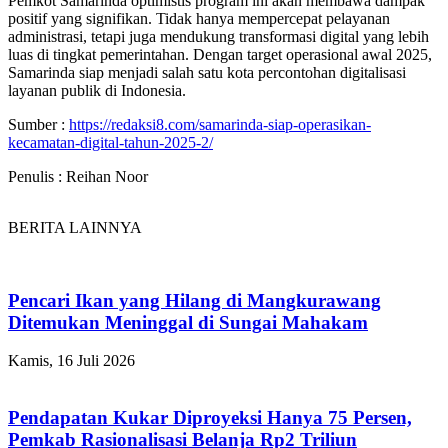
Pemkot Samarinda optimistis program ini akan membawa dampak
positif yang signifikan. Tidak hanya mempercepat pelayanan
administrasi, tetapi juga mendukung transformasi digital yang lebih
luas di tingkat pemerintahan. Dengan target operasional awal 2025,
Samarinda siap menjadi salah satu kota percontohan digitalisasi
layanan publik di Indonesia.
Sumber :
https://redaksi8.com/samarinda-siap-operasikan-
kecamatan-digital-tahun-2025-2/
Penulis : Reihan Noor
BERITA LAINNYA
Pencari Ikan yang Hilang di Mangkurawang
Ditemukan Meninggal di Sungai Mahakam
Kamis, 16 Juli 2026
Pendapatan Kukar Diproyeksi Hanya 75 Persen,
Pemkab Rasionalisasi Belanja Rp2 Triliun