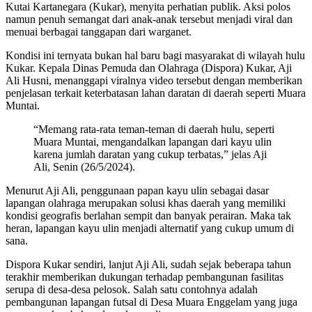
Kutai Kartanegara (Kukar), menyita perhatian publik. Aksi polos
namun penuh semangat dari anak-anak tersebut menjadi viral dan
menuai berbagai tanggapan dari warganet.
Kondisi ini ternyata bukan hal baru bagi masyarakat di wilayah hulu
Kukar. Kepala Dinas Pemuda dan Olahraga (Dispora) Kukar, Aji
Ali Husni, menanggapi viralnya video tersebut dengan memberikan
penjelasan terkait keterbatasan lahan daratan di daerah seperti Muara
Muntai.
“Memang rata-rata teman-teman di daerah hulu, seperti
Muara Muntai, mengandalkan lapangan dari kayu ulin
karena jumlah daratan yang cukup terbatas,” jelas Aji
Ali, Senin (26/5/2024).
Menurut Aji Ali, penggunaan papan kayu ulin sebagai dasar
lapangan olahraga merupakan solusi khas daerah yang memiliki
kondisi geografis berlahan sempit dan banyak perairan. Maka tak
heran, lapangan kayu ulin menjadi alternatif yang cukup umum di
sana.
Dispora Kukar sendiri, lanjut Aji Ali, sudah sejak beberapa tahun
terakhir memberikan dukungan terhadap pembangunan fasilitas
serupa di desa-desa pelosok. Salah satu contohnya adalah
pembangunan lapangan futsal di Desa Muara Enggelam yang juga