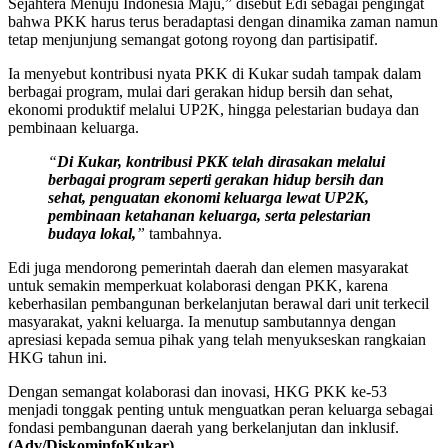
Sejahtera Menuju Indonesia Maju,” disebut Edi sebagai pengingat
bahwa PKK harus terus beradaptasi dengan dinamika zaman namun
tetap menjunjung semangat gotong royong dan partisipatif.
Ia menyebut kontribusi nyata PKK di Kukar sudah tampak dalam
berbagai program, mulai dari gerakan hidup bersih dan sehat,
ekonomi produktif melalui UP2K, hingga pelestarian budaya dan
pembinaan keluarga.
“
Di Kukar, kontribusi PKK telah dirasakan melalui
berbagai program seperti gerakan hidup bersih dan
sehat, penguatan ekonomi keluarga lewat UP2K,
pembinaan ketahanan keluarga, serta pelestarian
budaya lokal,
”
tambahnya.
Edi juga mendorong pemerintah daerah dan elemen masyarakat
untuk semakin memperkuat kolaborasi dengan PKK, karena
keberhasilan pembangunan berkelanjutan berawal dari unit terkecil
masyarakat, yakni keluarga. Ia menutup sambutannya dengan
apresiasi kepada semua pihak yang telah menyukseskan rangkaian
HKG tahun ini.
Dengan semangat kolaborasi dan inovasi, HKG PKK ke-53
menjadi tonggak penting untuk menguatkan peran keluarga sebagai
fondasi pembangunan daerah yang berkelanjutan dan inklusif.
(Adv/DiskominfoKukar)