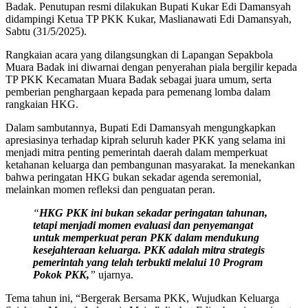
Badak. Penutupan resmi dilakukan Bupati Kukar Edi Damansyah
didampingi Ketua TP PKK Kukar, Maslianawati Edi Damansyah,
Sabtu (31/5/2025).
Rangkaian acara yang dilangsungkan di Lapangan Sepakbola
Muara Badak ini diwarnai dengan penyerahan piala bergilir kepada
TP PKK Kecamatan Muara Badak sebagai juara umum, serta
pemberian penghargaan kepada para pemenang lomba dalam
rangkaian HKG.
Dalam sambutannya, Bupati Edi Damansyah mengungkapkan
apresiasinya terhadap kiprah seluruh kader PKK yang selama ini
menjadi mitra penting pemerintah daerah dalam memperkuat
ketahanan keluarga dan pembangunan masyarakat. Ia menekankan
bahwa peringatan HKG bukan sekadar agenda seremonial,
melainkan momen refleksi dan penguatan peran.
“
HKG PKK ini bukan sekadar peringatan tahunan,
tetapi menjadi momen evaluasi dan penyemangat
untuk memperkuat peran PKK dalam mendukung
kesejahteraan keluarga. PKK adalah mitra strategis
pemerintah yang telah terbukti melalui 10 Program
Pokok PKK,
”
ujarnya.
Tema tahun ini, “Bergerak Bersama PKK, Wujudkan Keluarga