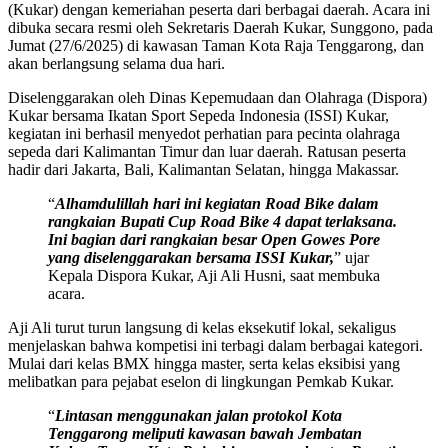
(Kukar) dengan kemeriahan peserta dari berbagai daerah. Acara ini
dibuka secara resmi oleh Sekretaris Daerah Kukar, Sunggono, pada
Jumat (27/6/2025) di kawasan Taman Kota Raja Tenggarong, dan
akan berlangsung selama dua hari.
Diselenggarakan oleh Dinas Kepemudaan dan Olahraga (Dispora)
Kukar bersama Ikatan Sport Sepeda Indonesia (ISSI) Kukar,
kegiatan ini berhasil menyedot perhatian para pecinta olahraga
sepeda dari Kalimantan Timur dan luar daerah. Ratusan peserta
hadir dari Jakarta, Bali, Kalimantan Selatan, hingga Makassar.
“
Alhamdulillah hari ini kegiatan Road Bike dalam
rangkaian Bupati Cup Road Bike 4 dapat terlaksana.
Ini bagian dari rangkaian besar Open Gowes Pore
yang diselenggarakan bersama ISSI Kukar,
” ujar
Kepala Dispora Kukar, Aji Ali Husni, saat membuka
acara.
Aji Ali turut turun langsung di kelas eksekutif lokal, sekaligus
menjelaskan bahwa kompetisi ini terbagi dalam berbagai kategori.
Mulai dari kelas BMX hingga master, serta kelas eksibisi yang
melibatkan para pejabat eselon di lingkungan Pemkab Kukar.
“
Lintasan menggunakan jalan protokol Kota
Tenggarong meliputi kawasan bawah Jembatan