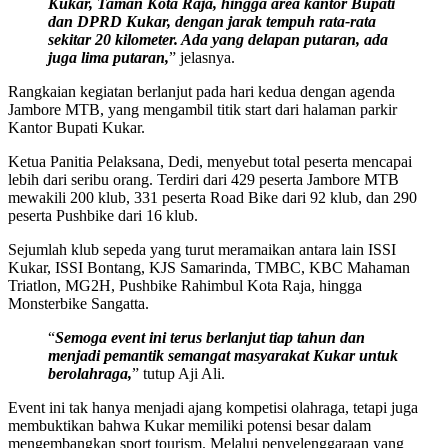
Kukar, Taman Kota Raja, hingga area kantor Bupati
dan DPRD Kukar, dengan jarak tempuh rata-rata
sekitar 20 kilometer. Ada yang delapan putaran, ada
juga lima putaran,
” jelasnya.
Rangkaian kegiatan berlanjut pada hari kedua dengan agenda
Jambore MTB, yang mengambil titik start dari halaman parkir
Kantor Bupati Kukar.
Ketua Panitia Pelaksana, Dedi, menyebut total peserta mencapai
lebih dari seribu orang. Terdiri dari 429 peserta Jambore MTB
mewakili 200 klub, 331 peserta Road Bike dari 92 klub, dan 290
peserta Pushbike dari 16 klub.
Sejumlah klub sepeda yang turut meramaikan antara lain ISSI
Kukar, ISSI Bontang, KJS Samarinda, TMBC, KBC Mahaman
Triatlon, MG2H, Pushbike Rahimbul Kota Raja, hingga
Monsterbike Sangatta.
“
Semoga event ini terus berlanjut tiap tahun dan
menjadi pemantik semangat masyarakat Kukar untuk
berolahraga,
” tutup Aji Ali.
Event ini tak hanya menjadi ajang kompetisi olahraga, tetapi juga
membuktikan bahwa Kukar memiliki potensi besar dalam
mengembangkan sport tourism. Melalui penyelenggaraan yang