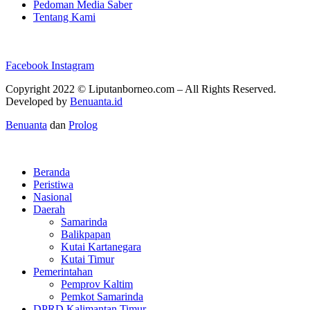
Pedoman Media Saber
Tentang Kami
Facebook
Instagram
Copyright 2022 ©
Liputanborneo.com
– All Rights Reserved.
Developed by
Benuanta.id
Benuanta
dan
Prolog
Beranda
Peristiwa
Nasional
Daerah
Samarinda
Balikpapan
Kutai Kartanegara
Kutai Timur
Pemerintahan
Pemprov Kaltim
Pemkot Samarinda
DPRD Kalimantan Timur