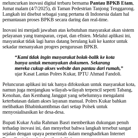
meluncurkan inovasi digital terbaru bernama
Pantau BPKB Etam
,
Jumat malam (4/7/2025), di Taman Pedestrian Tanjong Tenggarong.
Langkah ini disebut sebagai yang pertama di Indonesia dalam hal
pemantauan proses BPKB secara daring dan real-time.
Inovasi ini menjadi jawaban atas kebutuhan masyarakat akan sistem
pelayanan yang transparan, cepat, dan efisien. Melalui aplikasi ini,
masyarakat tidak lagi harus datang berulang kali ke kantor untuk
sekadar menanyakan progres pengurusan BPKB.
“
Kami tidak ingin masyarakat bolak-balik ke kota
hanya untuk menanyakan dokumen. Sekarang
mereka cukup akses website dan pantau dari rumah,
”
ujar Kasat Lantas Polres Kukar, IPTU Ahmad Fandoli.
Peluncuran aplikasi ini tak hanya difokuskan untuk masyarakat kota,
namun juga menjangkau wilayah-wilayah terpencil seperti Tabang,
Kenohan, dan Kembang Janggut yang sebelumnya mengalami
keterbatasan dalam akses layanan manual. Polres Kukar bahkan
melibatkan Bhabinkamtibmas dari setiap Polsek untuk
menyosialisasikan ke desa-desa.
Bupati Kukar Aulia Rahman Basri memberikan dukungan penuh
terhadap inovasi ini, dan menyebut bahwa langkah tersebut sangat
sejalan dengan upaya pemerintah dalam menghadirkan Internet