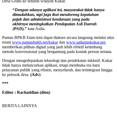
Desa Gratis ke seluruh wilayah Kukar.
“
Dengan adanya aplikasi ini, masyarakat tidak hanya
dimudahkan, tapi juga ikut mendorong kepatuhan
pajak dan administrasi kendaraan yang pada
akhirnya meningkatkan Pendapatan Asli Daerah
(PAD),
”
kata Aulia.
Pantau BPKB Etam kini dapat diakses secara langsung melalui situs
resmi
www.pantaubpkb.net/kukar
dan
www.satlantaskukar.net
,
memberikan pilihan digital yang jauh lebih efektif ketimbang
metode konvensional yang bergantung pada kontak person semata.
Dengan mengedepankan teknologi dan pendekatan inklusif, Kukar
tidak hanya meluncurkan aplikasi, tetapi membuka era baru
pelayanan publik yang efisien, menyeluruh, dan terintegrasi hingga
ke pelosok desa.
(Adv)
***
Editor : Rachaddian (dion)
BERITA LAINNYA