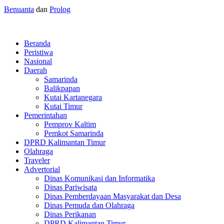
Benuanta
dan
Prolog
Beranda
Peristiwa
Nasional
Daerah
Samarinda
Balikpapan
Kutai Kartanegara
Kutai Timur
Pemerintahan
Pemprov Kaltim
Pemkot Samarinda
DPRD Kalimantan Timur
Olahraga
Traveler
Advertorial
Dinas Komunikasi dan Informatika
Dinas Pariwisata
Dinas Pemberdayaan Masyarakat dan Desa
Dinas Pemuda dan Olahraga
Dinas Perikanan
DPRD Kalimantan Timur