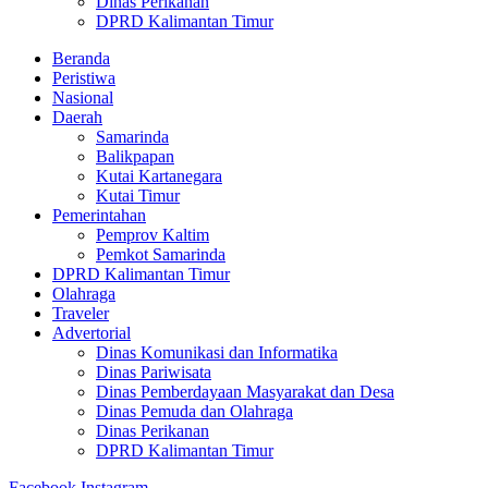
Dinas Perikanan
DPRD Kalimantan Timur
Beranda
Peristiwa
Nasional
Daerah
Samarinda
Balikpapan
Kutai Kartanegara
Kutai Timur
Pemerintahan
Pemprov Kaltim
Pemkot Samarinda
DPRD Kalimantan Timur
Olahraga
Traveler
Advertorial
Dinas Komunikasi dan Informatika
Dinas Pariwisata
Dinas Pemberdayaan Masyarakat dan Desa
Dinas Pemuda dan Olahraga
Dinas Perikanan
DPRD Kalimantan Timur
Facebook
Instagram