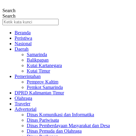
Lewati
ke
Search
konten
Search
Beranda
Peristiwa
Nasional
Daerah
Samarinda
Balikpapan
Kutai Kartanegara
Kutai Timur
Pemerintahan
Pemprov Kaltim
Pemkot Samarinda
DPRD Kalimantan Timur
Olahraga
Traveler
Advertorial
Dinas Komunikasi dan Informatika
Dinas Pariwisata
Dinas Pemberdayaan Masyarakat dan Desa
Dinas Pemuda dan Olahraga