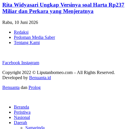
Rita Widyasari Ungkap Versinya soal Harta Rp237
Miliar dan Perkara yang Menjeratnya
Rabu, 10 Juni 2026
Redaksi
Pedoman Media Saber
Tentang Kami
Facebook
Instagram
Copyright 2022 ©
Liputanborneo.com
– All Rights Reserved.
Developed by
Benuanta.id
Benuanta
dan
Prolog
Beranda
Peristiwa
Nasional
Daerah
Samarinda