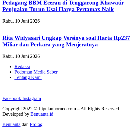
Pedagang BBM Eceran di Tenggarong Khawatir
Penjualan Turun Usai Harga Pertamax Naik
Rabu, 10 Juni 2026
Rita Widyasari Ungkap Versinya soal Harta Rp237
Miliar dan Perkara yang Menjeratnya
Rabu, 10 Juni 2026
Redaksi
Pedoman Media Saber
Tentang Kami
Facebook
Instagram
Copyright 2022 ©
Liputanborneo.com
– All Rights Reserved.
Developed by
Benuanta.id
Benuanta
dan
Prolog