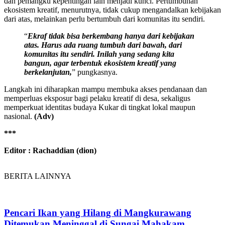
dan pemangku kepentingan lain menjadi kunci. Pertumbuhan
ekosistem kreatif, menurutnya, tidak cukup mengandalkan kebijakan
dari atas, melainkan perlu bertumbuh dari komunitas itu sendiri.
“
Ekraf tidak bisa berkembang hanya dari kebijakan
atas. Harus ada ruang tumbuh dari bawah, dari
komunitas itu sendiri. Inilah yang sedang kita
bangun, agar terbentuk ekosistem kreatif yang
berkelanjutan,
” pungkasnya.
Langkah ini diharapkan mampu membuka akses pendanaan dan
memperluas eksposur bagi pelaku kreatif di desa, sekaligus
memperkuat identitas budaya Kukar di tingkat lokal maupun
nasional.
(Adv)
***
Editor : Rachaddian (dion)
BERITA LAINNYA
Pencari Ikan yang Hilang di Mangkurawang
Ditemukan Meninggal di Sungai Mahakam