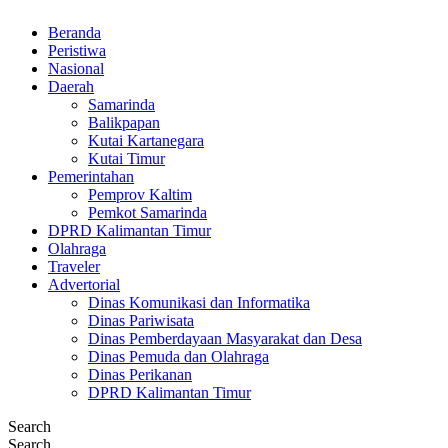
Beranda
Peristiwa
Nasional
Daerah
Samarinda
Balikpapan
Kutai Kartanegara
Kutai Timur
Pemerintahan
Pemprov Kaltim
Pemkot Samarinda
DPRD Kalimantan Timur
Olahraga
Traveler
Advertorial
Dinas Komunikasi dan Informatika
Dinas Pariwisata
Dinas Pemberdayaan Masyarakat dan Desa
Dinas Pemuda dan Olahraga
Dinas Perikanan
DPRD Kalimantan Timur
Search
Search