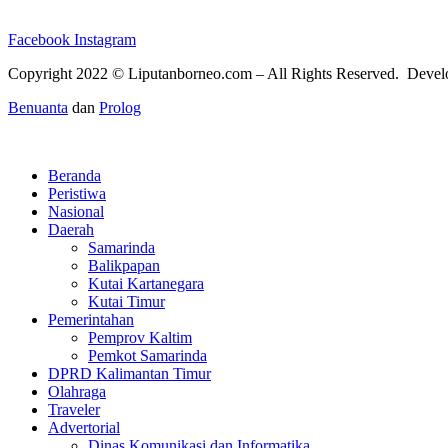
Facebook
Instagram
Copyright 2022 ©
Liputanborneo.com
– All Rights Reserved. Deve
Benuanta
dan
Prolog
Beranda
Peristiwa
Nasional
Daerah
Samarinda
Balikpapan
Kutai Kartanegara
Kutai Timur
Pemerintahan
Pemprov Kaltim
Pemkot Samarinda
DPRD Kalimantan Timur
Olahraga
Traveler
Advertorial
Dinas Komunikasi dan Informatika