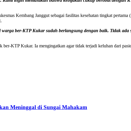
 Kami ingin memastikan bahwa kebijakan cukup berobat dengan KTP 
skesmas Kembang Janggut sebagai fasilitas kesehatan tingkat pertama
.
i warga ber-KTP Kukar sudah berlangsung dengan baik. Tidak ad
uk ber-KTP Kukar. Ia mengingatkan agar tidak terjadi keluhan dari pa
ukan Meninggal di Sungai Mahakam