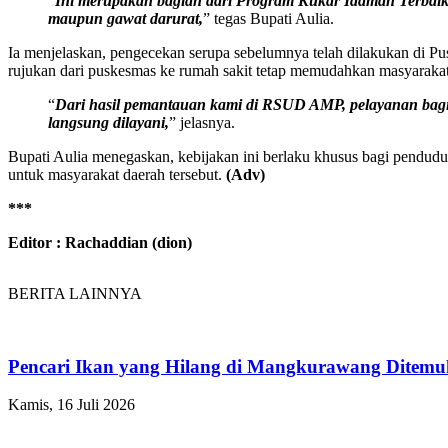
“
Ini merupakan bagian dari Program Kukar Idaman Terbaik.
maupun gawat darurat,
” tegas Bupati Aulia.
Ia menjelaskan, pengecekan serupa sebelumnya telah dilakukan di Pu
rujukan dari puskesmas ke rumah sakit tetap memudahkan masyarakat
“
Dari hasil pemantauan kami di RSUD AMP, pelayanan bag
langsung dilayani,
” jelasnya.
Bupati Aulia menegaskan, kebijakan ini berlaku khusus bagi pendud
untuk masyarakat daerah tersebut.
(Adv)
***
Editor : Rachaddian (dion)
BERITA LAINNYA
Pencari Ikan yang Hilang di Mangkurawang Ditem
Kamis, 16 Juli 2026