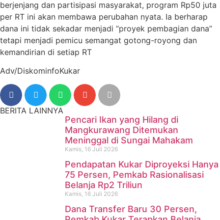
berjenjang dan partisipasi masyarakat, program Rp50 juta
per RT ini akan membawa perubahan nyata. Ia berharap
dana ini tidak sekadar menjadi “proyek pembagian dana”
tetapi menjadi pemicu semangat gotong-royong dan
kemandirian di setiap RT
Adv/DiskominfoKukar
BERITA LAINNYA
Pencari Ikan yang Hilang di
Mangkurawang Ditemukan
Meninggal di Sungai Mahakam
Kamis, 16 Juli 2026
Pendapatan Kukar Diproyeksi Hanya
75 Persen, Pemkab Rasionalisasi
Belanja Rp2 Triliun
Kamis, 16 Juli 2026
Dana Transfer Baru 30 Persen,
Pencari Ikan yang Hilang di
Pemkab Kukar Terapkan Belanja