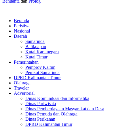
Benuanta
dan
Prolog
Beranda
Peristiwa
Nasional
Daerah
Samarinda
Balikpapan
Kutai Kartanegara
Kutai Timur
Pemerintahan
Pemprov Kaltim
Pemkot Samarinda
DPRD Kalimantan Timur
Olahraga
Traveler
Advertorial
Dinas Komunikasi dan Informatika
Dinas Pariwisata
Dinas Pemberdayaan Masyarakat dan Desa
Dinas Pemuda dan Olahraga
Dinas Perikanan
DPRD Kalimantan Timur