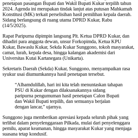
penetapan pasangan Bupati dan Wakil Bupati Kukar terpilih tahun
2024. Agenda ini merupakan tindak lanjut atas putusan Mahkamah
Konstitusi (MK) terkait perselisihan hasil pemilihan kepala daerah.
Sidang berlangsung di ruang utama DPRD Kukar, Rabu
(14/5/2025).
Rapat Paripurna dipimpin langsung Plt. Ketua DPRD Kukar, dan
dihadiri para anggota dewan, unsur Forkopimda, Ketua KPU
Kukar, Bawaslu Kukar, Sekda Kukar Sunggono, tokoh masyarakat,
camat, lurah, kepala desa, hingga kalangan akademisi dari
Universitas Kutai Kartanegara (Unikarta).
Sekretaris Daerah (Sekda) Kukar, Sunggono, menyampaikan rasa
syukur usai diumumkannya hasil penetapan tersebut.
“Alhamdulillah, hari ini kita telah menuntaskan tahapan
PSU di Kukar dengan dilaksanakannya sidang
paripurna pengumuman hasil penetapan Calon Bupati
dan Wakil Bupati terpilih, dan semuanya berjalan
dengan lancar,” ujarnya.
Sunggono juga memberikan apresiasi kepada seluruh pihak yang
terlibat dalam penyelenggaraan Pilkada, mulai dari penyelenggara
pemilu, aparat keamanan, hingga masyarakat Kukar yang menjaga
suasana tetap kondusif.