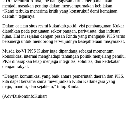
2030. Menurut Rinda, ide dan gagasan dari kader partai akan
menjadi masukan penting dalam menyempurnakan kebijakan.
“Kami terbuka menerima kritik yang konstruktif demi kemajuan
daerah,” tegasnya.
Dalam catatan situs resmi kukarkab.go.id, visi pembangunan Kukar
diarahkan pada penguatan sektor pangan, pariwisata, dan industri
hijau. Hal ini sejalan dengan pesan Rinda yang mengajak PKS terus
bersinergi untuk mendorong terwujudnya kesejahteraan masyarakat.
Musda ke-VI PKS Kukar juga dipandang sebagai momentum
konsolidasi internal menghadapi tantangan politik menjelang pemilu.
PKS diharapkan tetap menjaga integritas, soliditas, dan kedekatan
dengan rakyat.
“Dengan komunikasi yang baik antara pemerintah daerah dan PKS,
kita dapat bersama-sama mewujudkan Kutai Kartanegara yang
maju, mandiri, dan sejahtera,” tutup Rinda.
(Adv/DiskominfoKukar)