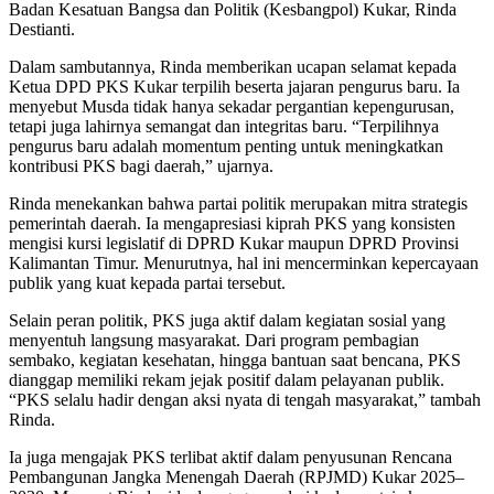
Badan Kesatuan Bangsa dan Politik (Kesbangpol) Kukar, Rinda
Destianti.
Dalam sambutannya, Rinda memberikan ucapan selamat kepada
Ketua DPD PKS Kukar terpilih beserta jajaran pengurus baru. Ia
menyebut Musda tidak hanya sekadar pergantian kepengurusan,
tetapi juga lahirnya semangat dan integritas baru. “Terpilihnya
pengurus baru adalah momentum penting untuk meningkatkan
kontribusi PKS bagi daerah,” ujarnya.
Rinda menekankan bahwa partai politik merupakan mitra strategis
pemerintah daerah. Ia mengapresiasi kiprah PKS yang konsisten
mengisi kursi legislatif di DPRD Kukar maupun DPRD Provinsi
Kalimantan Timur. Menurutnya, hal ini mencerminkan kepercayaan
publik yang kuat kepada partai tersebut.
Selain peran politik, PKS juga aktif dalam kegiatan sosial yang
menyentuh langsung masyarakat. Dari program pembagian
sembako, kegiatan kesehatan, hingga bantuan saat bencana, PKS
dianggap memiliki rekam jejak positif dalam pelayanan publik.
“PKS selalu hadir dengan aksi nyata di tengah masyarakat,” tambah
Rinda.
Ia juga mengajak PKS terlibat aktif dalam penyusunan Rencana
Pembangunan Jangka Menengah Daerah (RPJMD) Kukar 2025–