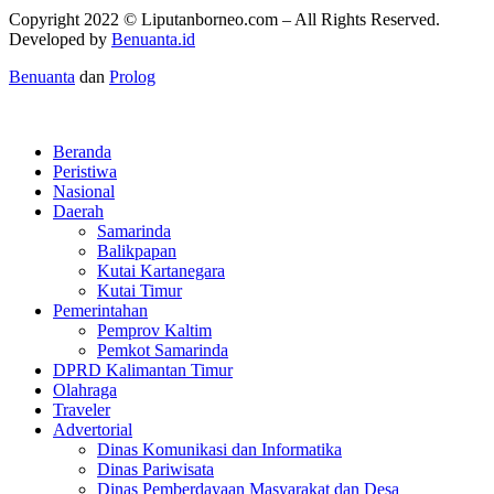
Copyright 2022 ©
Liputanborneo.com
– All Rights Reserved.
Developed by
Benuanta.id
Benuanta
dan
Prolog
Beranda
Peristiwa
Nasional
Daerah
Samarinda
Balikpapan
Kutai Kartanegara
Kutai Timur
Pemerintahan
Pemprov Kaltim
Pemkot Samarinda
DPRD Kalimantan Timur
Olahraga
Traveler
Advertorial
Dinas Komunikasi dan Informatika
Dinas Pariwisata
Dinas Pemberdayaan Masyarakat dan Desa