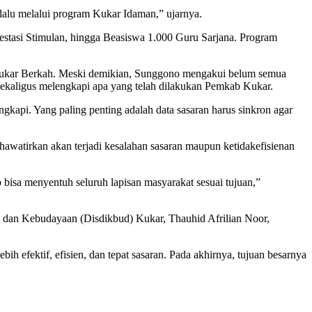
 lalu melalui program Kukar Idaman,” ujarnya.
restasi Stimulan, hingga Beasiswa 1.000 Guru Sarjana. Program
m Kukar Berkah. Meski demikian, Sunggono mengakui belum semua
 sekaligus melengkapi apa yang telah dilakukan Pemkab Kukar.
ngkapi. Yang paling penting adalah data sasaran harus sinkron agar
khawatirkan akan terjadi kesalahan sasaran maupun ketidakefisienan
bisa menyentuh seluruh lapisan masyarakat sesuai tujuan,”
n dan Kebudayaan (Disdikbud) Kukar, Thauhid Afrilian Noor,
ih efektif, efisien, dan tepat sasaran. Pada akhirnya, tujuan besarnya