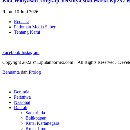
Rita Widyasari Ungkap Versinya soal Harta Rp237 
Rabu, 10 Juni 2026
Redaksi
Pedoman Media Saber
Tentang Kami
Facebook
Instagram
Copyright 2022 ©
Liputanborneo.com
– All Rights Reserved. Deve
Benuanta
dan
Prolog
Beranda
Peristiwa
Nasional
Daerah
Samarinda
Balikpapan
Kutai Kartanegara
Kutai Timur