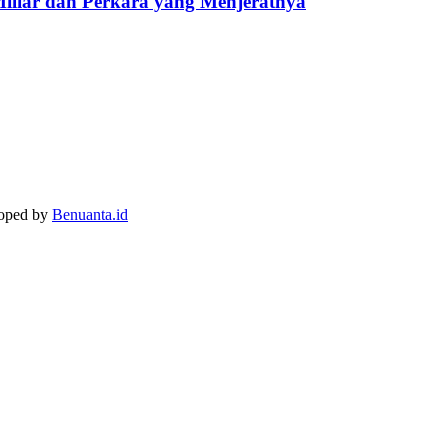
Miliar dan Perkara yang Menjeratnya
loped by
Benuanta.id