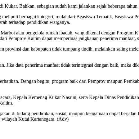
 di Kukar. Bahkan, sebagian sudah kami jalankan sejak beberapa tahun
meliputi berbagai kategori, mulai dari Beasiswa Tematik, Beasiswa P
aerah terhadap pendidikan warganya.
uk Marbot atau pengelola rumah ibadah, yang dikenal dengan Progra
am dari Pemprov Kaltim dapat memperluas jangkauan penerima manfaat,
am provinsi dan kabupaten tidak tumpang tindih, melainkan saling mele
n. Jika data penerima manfaat tidak terintegrasi dengan baik, maka di
diperhatikan. Dengan begitu, program baik dari Pemprov maupun Pemkab 
a acara, Kepala Kemenag Kukar Nasrun, serta Kepala Dinas Pendidika
Kaltim.
jakan di bidang pendidikan, sosial, maupun keagamaan dapat berjalan leb
h wilayah Kutai Kartanegara. (Adv)