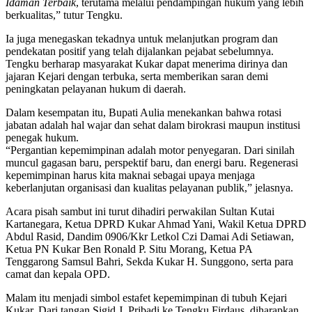
Idaman Terbaik
, terutama melalui pendampingan hukum yang lebih
berkualitas,” tutur Tengku.
Ia juga menegaskan tekadnya untuk melanjutkan program dan
pendekatan positif yang telah dijalankan pejabat sebelumnya.
Tengku berharap masyarakat Kukar dapat menerima dirinya dan
jajaran Kejari dengan terbuka, serta memberikan saran demi
peningkatan pelayanan hukum di daerah.
Dalam kesempatan itu, Bupati Aulia menekankan bahwa rotasi
jabatan adalah hal wajar dan sehat dalam birokrasi maupun institusi
penegak hukum.
“Pergantian kepemimpinan adalah motor penyegaran. Dari sinilah
muncul gagasan baru, perspektif baru, dan energi baru. Regenerasi
kepemimpinan harus kita maknai sebagai upaya menjaga
keberlanjutan organisasi dan kualitas pelayanan publik,” jelasnya.
Acara pisah sambut ini turut dihadiri perwakilan Sultan Kutai
Kartanegara, Ketua DPRD Kukar Ahmad Yani, Wakil Ketua DPRD
Abdul Rasid, Dandim 0906/Kkr Letkol Czi Damai Adi Setiawan,
Ketua PN Kukar Ben Ronald P. Situ Morang, Ketua PA
Tenggarong Samsul Bahri, Sekda Kukar H. Sunggono, serta para
camat dan kepala OPD.
Malam itu menjadi simbol estafet kepemimpinan di tubuh Kejari
Kukar. Dari tangan Sigid J. Pribadi ke Tengku Firdaus, diharapkan