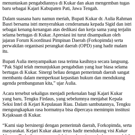
menuntaskan pengabdiannya di Kukar dan akan mengemban tugas
baru sebagai Kajari Kabupaten Pati, Jawa Tengah.
Dalam suasana haru namun meriah, Bupati Kukar dr. Aulia Rahman
Basri bersama istri menyerahkan cenderamata kepada Sigid dan istri
sebagai kenang-kenangan atas dedikasi dan kerja sama yang terjalin
selama bertugas di Kukar. Apresiasi ini turut disampaikan oleh
jajaran Forum Koordinasi Pimpinan Daerah (Forkopimda) serta
perwakilan organisasi perangkat daerah (OPD) yang hadir malam
itu.
Bupati Aulia menyampaikan rasa terima kasihnya secara langsung.
“Pak Sigid telah menunjukkan pengabdian yang luar biasa selama
bertugas di Kukar. Sinergi beliau dengan pemerintah daerah sangat
membantu dalam memperkuat kepastian hukum dan mendukung
agenda pembangunan kita,” ujar Aulia.
Acara tersebut sekaligus menjadi perkenalan bagi Kajari Kukar
yang baru, Tengku Firdaus, yang sebelumnya menjabat Kepala
Seksi Intel di Kejari Kepulauan Riau. Dalam sambutannya, Tengku
mengungkapkan rasa hormatnya bisa dipercaya memimpin institusi
Kejaksaan di Kukar.
“Kami siap bersinergi dengan pemerintah daerah, Forkopimda, serta
masyarakat. Kejari Kukar akan terus hadir mendukung visi
Kukar