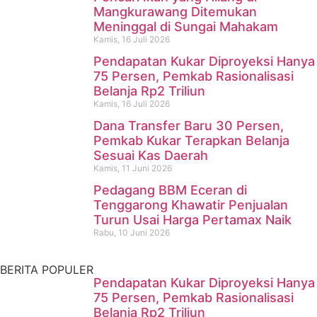
Mangkurawang Ditemukan
Meninggal di Sungai Mahakam
Kamis, 16 Juli 2026
Pendapatan Kukar Diproyeksi Hanya
75 Persen, Pemkab Rasionalisasi
Belanja Rp2 Triliun
Kamis, 16 Juli 2026
Dana Transfer Baru 30 Persen,
Pencari Ikan yang Hilang di
Pemkab Kukar Terapkan Belanja
Sesuai Kas Daerah
Mangkurawang Ditemukan
Kamis, 11 Juni 2026
Meninggal di Sungai
Pedagang BBM Eceran di
Tenggarong Khawatir Penjualan
Mahakam
Turun Usai Harga Pertamax Naik
Rabu, 10 Juni 2026
Kamis, 16 Juli 2026
BERITA POPULER
Pendapatan Kukar Diproyeksi Hanya
75 Persen, Pemkab Rasionalisasi
Belanja Rp2 Triliun