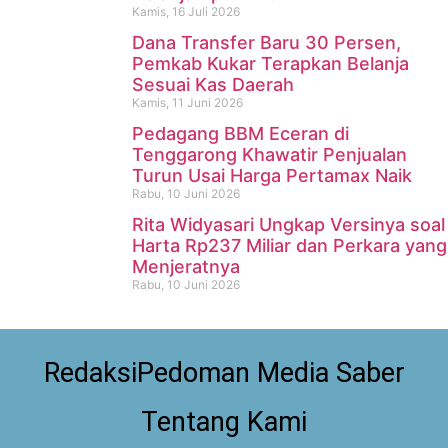
Kamis, 16 Juli 2026
Dana Transfer Baru 30 Persen,
Pemkab Kukar Terapkan Belanja
Sesuai Kas Daerah
Kamis, 11 Juni 2026
Pedagang BBM Eceran di
Tenggarong Khawatir Penjualan
Turun Usai Harga Pertamax Naik
Rabu, 10 Juni 2026
Rita Widyasari Ungkap Versinya soal
Harta Rp237 Miliar dan Perkara yang
Menjeratnya
Rabu, 10 Juni 2026
Redaksi
Pedoman Media Saber
Tentang Kami