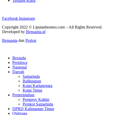
Tentang Kami
Facebook
Instagram
Copyright 2022 ©
Liputanborneo.com
– All Rights Reserved.
Developed by
Benuanta.id
Benuanta
dan
Prolog
Beranda
Peristiwa
Nasional
Daerah
Samarinda
Balikpapan
Kutai Kartanegara
Kutai Timur
Pemerintahan
Pemprov Kaltim
Pemkot Samarinda
DPRD Kalimantan Timur
Olahraga