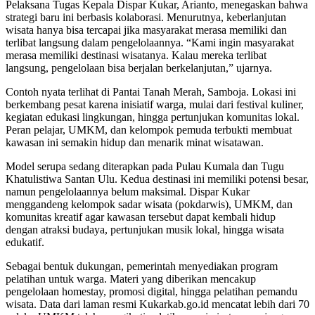
Pelaksana Tugas Kepala Dispar Kukar, Arianto, menegaskan bahwa
strategi baru ini berbasis kolaborasi. Menurutnya, keberlanjutan
wisata hanya bisa tercapai jika masyarakat merasa memiliki dan
terlibat langsung dalam pengelolaannya. “Kami ingin masyarakat
merasa memiliki destinasi wisatanya. Kalau mereka terlibat
langsung, pengelolaan bisa berjalan berkelanjutan,” ujarnya.
Contoh nyata terlihat di Pantai Tanah Merah, Samboja. Lokasi ini
berkembang pesat karena inisiatif warga, mulai dari festival kuliner,
kegiatan edukasi lingkungan, hingga pertunjukan komunitas lokal.
Peran pelajar, UMKM, dan kelompok pemuda terbukti membuat
kawasan ini semakin hidup dan menarik minat wisatawan.
Model serupa sedang diterapkan pada Pulau Kumala dan Tugu
Khatulistiwa Santan Ulu. Kedua destinasi ini memiliki potensi besar,
namun pengelolaannya belum maksimal. Dispar Kukar
menggandeng kelompok sadar wisata (pokdarwis), UMKM, dan
komunitas kreatif agar kawasan tersebut dapat kembali hidup
dengan atraksi budaya, pertunjukan musik lokal, hingga wisata
edukatif.
Sebagai bentuk dukungan, pemerintah menyediakan program
pelatihan untuk warga. Materi yang diberikan mencakup
pengelolaan homestay, promosi digital, hingga pelatihan pemandu
wisata. Data dari laman resmi Kukarkab.go.id mencatat lebih dari 70