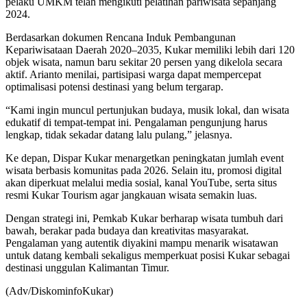
pelaku UMKM telah mengikuti pelatihan pariwisata sepanjang
2024.
Berdasarkan dokumen Rencana Induk Pembangunan
Kepariwisataan Daerah 2020–2035, Kukar memiliki lebih dari 120
objek wisata, namun baru sekitar 20 persen yang dikelola secara
aktif. Arianto menilai, partisipasi warga dapat mempercepat
optimalisasi potensi destinasi yang belum tergarap.
“Kami ingin muncul pertunjukan budaya, musik lokal, dan wisata
edukatif di tempat-tempat ini. Pengalaman pengunjung harus
lengkap, tidak sekadar datang lalu pulang,” jelasnya.
Ke depan, Dispar Kukar menargetkan peningkatan jumlah event
wisata berbasis komunitas pada 2026. Selain itu, promosi digital
akan diperkuat melalui media sosial, kanal YouTube, serta situs
resmi Kukar Tourism agar jangkauan wisata semakin luas.
Dengan strategi ini, Pemkab Kukar berharap wisata tumbuh dari
bawah, berakar pada budaya dan kreativitas masyarakat.
Pengalaman yang autentik diyakini mampu menarik wisatawan
untuk datang kembali sekaligus memperkuat posisi Kukar sebagai
destinasi unggulan Kalimantan Timur.
(Adv/DiskominfoKukar)