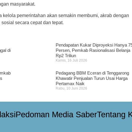
ngan masyarakat.
ata kelola pemerintahan akan semakin membumi, akrab dengan
osial secara cepat dan tepat.
Pendapatan Kukar Diproyeksi Hanya 7
al di
Persen, Pemkab Rasionalisasi Belanja
Rp2 Triliun
Kamis, 16 Juli 2026
emkab
Pedagang BBM Eceran di Tenggarong
as
Khawatir Penjualan Turun Usai Harga
Pertamax Naik
Rabu, 10 Juni 2026
aksi
Pedoman Media Saber
Tentang 