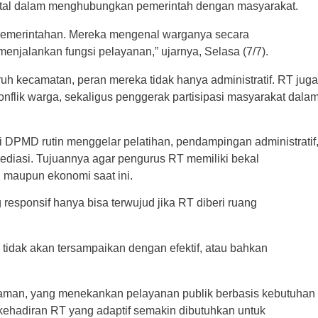
ital dalam menghubungkan pemerintah dengan masyarakat.
l pemerintahan. Mereka mengenal warganya secara
enjalankan fungsi pelayanan,” ujarnya, Selasa (7/7).
ruh kecamatan, peran mereka tidak hanya administratif. RT juga
onflik warga, sekaligus penggerak partisipasi masyarakat dala
 DPMD rutin menggelar pelatihan, pendampingan administratif
iasi. Tujuannya agar pengurus RT memiliki bekal
l maupun ekonomi saat ini.
esponsif hanya bisa terwujud jika RT diberi ruang
tidak akan tersampaikan dengan efektif, atau bahkan
Idaman, yang menekankan pelayanan publik berbasis kebutuhan
i, kehadiran RT yang adaptif semakin dibutuhkan untuk