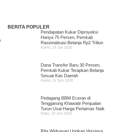
Mangkurawang Ditemukan
Meninggal di Sungai Mahakam
Kamis, 16 Juli 2026
BERITA POPULER
Pendapatan Kukar Diproyeksi
Hanya 75 Persen, Pemkab
m
Rasionalisasi Belanja Rp2 Triliun
Kamis, 16 Juli 2026
,
Dana Transfer Baru 30 Persen,
Pemkab Kukar Terapkan Belanja
Sesuai Kas Daerah
Kamis, 11 Juni 2026
Pedagang BBM Eceran di
Tenggarong Khawatir Penjualan
Turun Usai Harga Pertamax Naik
Rabu, 10 Juni 2026
Rita Widyasari Ungkap Versinya