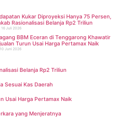
dapatan Kukar Diproyeksi Hanya 75 Persen,
ab Rasionalisasi Belanja Rp2 Triliun
 16 Juli 2026
agang BBM Eceran di Tenggarong Khawatir
ninggal di Sungai Mahakam
jualan Turun Usai Harga Pertamax Naik
10 Juni 2026
isasi Belanja Rp2 Triliun
ja Sesuai Kas Daerah
n Usai Harga Pertamax Naik
erkara yang Menjeratnya