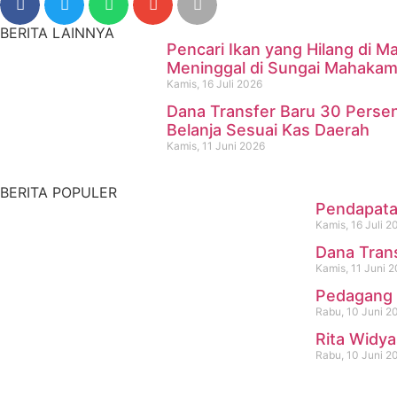
BERITA LAINNYA
Pencari Ikan yang Hilang di
Meninggal di Sungai Mahaka
Kamis, 16 Juli 2026
Dana Transfer Baru 30 Perse
Pencari Ikan yang Hilang d
Belanja Sesuai Kas Daerah
Kamis, 11 Juni 2026
Kamis, 16 Juli 2026
BERITA POPULER
Pendapatan
Kamis, 16 Juli 2
Dana Tran
Kamis, 11 Juni 
Pedagang 
Rabu, 10 Juni 2
Rita Widya
Rabu, 10 Juni 2