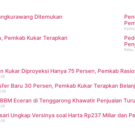
 Mangkurawang Ditemukan
Pen
m
Pemk
Kamis,
n, Pemkab Kukar Terapkan
Ped
i Mangkurawang Ditemukan Me
Pen
Rabu, 
 Kukar Diproyeksi Hanya 75 Persen, Pemkab Rasional
026
sfer Baru 30 Persen, Pemkab Kukar Terapkan Belan
2026
BBM Eceran di Tenggarong Khawatir Penjualan Turu
026
sari Ungkap Versinya soal Harta Rp237 Miliar dan P
026