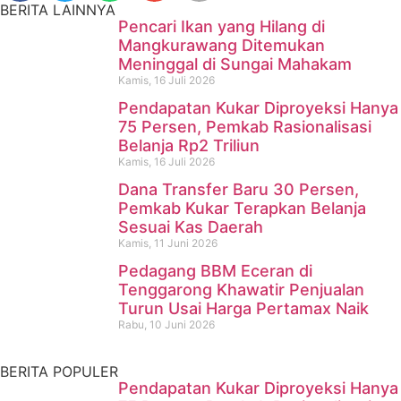
BERITA LAINNYA
Pencari Ikan yang Hilang di
Mangkurawang Ditemukan
Meninggal di Sungai Mahakam
Kamis, 16 Juli 2026
Pendapatan Kukar Diproyeksi Hanya
75 Persen, Pemkab Rasionalisasi
Belanja Rp2 Triliun
Kamis, 16 Juli 2026
Dana Transfer Baru 30 Persen,
Pencari Ikan yang Hilang di
Pemkab Kukar Terapkan Belanja
Sesuai Kas Daerah
Mangkurawang Ditemukan
Kamis, 11 Juni 2026
Meninggal di Sungai
Pedagang BBM Eceran di
Tenggarong Khawatir Penjualan
Mahakam
Turun Usai Harga Pertamax Naik
Rabu, 10 Juni 2026
Kamis, 16 Juli 2026
BERITA POPULER
Pendapatan Kukar Diproyeksi Hanya