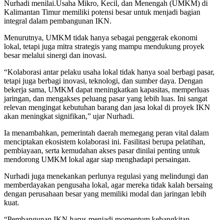
Nurhadi menilai.Usaha Mikro, Kecil, dan Menengah (UMKM) di
Kalimantan Timur memiliki potensi besar untuk menjadi bagian
integral dalam pembangunan IKN.
Menurutnya, UMKM tidak hanya sebagai penggerak ekonomi
lokal, tetapi juga mitra strategis yang mampu mendukung proyek
besar melalui sinergi dan inovasi.
“Kolaborasi antar pelaku usaha lokal tidak hanya soal berbagi pasar,
tetapi juga berbagi inovasi, teknologi, dan sumber daya. Dengan
bekerja sama, UMKM dapat meningkatkan kapasitas, memperluas
jaringan, dan mengakses peluang pasar yang lebih luas. Ini sangat
relevan mengingat kebutuhan barang dan jasa lokal di proyek IKN
akan meningkat signifikan,” ujar Nurhadi.
Ia menambahkan, pemerintah daerah memegang peran vital dalam
menciptakan ekosistem kolaborasi ini. Fasilitasi berupa pelatihan,
pembiayaan, serta kemudahan akses pasar dinilai penting untuk
mendorong UMKM lokal agar siap menghadapi persaingan.
Nurhadi juga menekankan perlunya regulasi yang melindungi dan
memberdayakan pengusaha lokal, agar mereka tidak kalah bersaing
dengan perusahaan besar yang memiliki modal dan jaringan lebih
kuat.
“Pembangunan IKN harus menjadi momentum kebangkitan