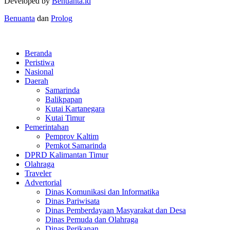
Developed by
Benuanta.id
Benuanta
dan
Prolog
Beranda
Peristiwa
Nasional
Daerah
Samarinda
Balikpapan
Kutai Kartanegara
Kutai Timur
Pemerintahan
Pemprov Kaltim
Pemkot Samarinda
DPRD Kalimantan Timur
Olahraga
Traveler
Advertorial
Dinas Komunikasi dan Informatika
Dinas Pariwisata
Dinas Pemberdayaan Masyarakat dan Desa
Dinas Pemuda dan Olahraga
Dinas Perikanan