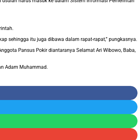
h usulan harus masuk ke dalam Sistem Informasi Pemerintah
intah.
ekap sehingga itu juga dibawa dalam rapat-rapat,” pungkasnya.
Anggota Pansus Pokir diantaranya Selamat Ari Wibowo, Baba,
i dan Adam Muhammad.