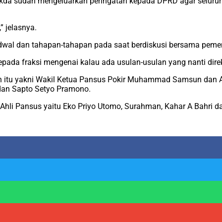
sekda sudah mengeluarkan peringatan kepada DPRD agar seluru
” jelasnya.
dwal dan tahapan-tahapan pada saat berdiskusi bersama pemer
 kepada fraksi mengenai kalau ada usulan-usulan yang nanti dir
man itu yakni Wakil Ketua Pansus Pokir Muhammad Samsun dan 
 dan Sapto Setyo Pramono.
m Ahli Pansus yaitu Eko Priyo Utomo, Surahman, Kahar A Bahr