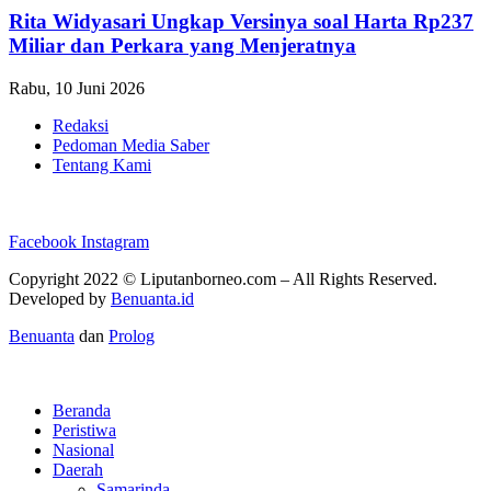
Rita Widyasari Ungkap Versinya soal Harta Rp237
Miliar dan Perkara yang Menjeratnya
Rabu, 10 Juni 2026
Redaksi
Pedoman Media Saber
Tentang Kami
Facebook
Instagram
Copyright 2022 ©
Liputanborneo.com
– All Rights Reserved.
Developed by
Benuanta.id
Benuanta
dan
Prolog
Beranda
Peristiwa
Nasional
Daerah
Samarinda