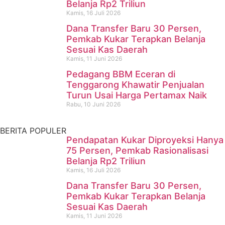
Belanja Rp2 Triliun
Kamis, 16 Juli 2026
Dana Transfer Baru 30 Persen,
Pencari Ikan yang Hilang di
Pemkab Kukar Terapkan Belanja
Sesuai Kas Daerah
Mangkurawang Ditemukan
Kamis, 11 Juni 2026
Meninggal di Sungai
Pedagang BBM Eceran di
Tenggarong Khawatir Penjualan
Mahakam
Turun Usai Harga Pertamax Naik
Rabu, 10 Juni 2026
Kamis, 16 Juli 2026
BERITA POPULER
Pendapatan Kukar Diproyeksi Hanya
75 Persen, Pemkab Rasionalisasi
Belanja Rp2 Triliun
Kamis, 16 Juli 2026
Dana Transfer Baru 30 Persen,
Pemkab Kukar Terapkan Belanja
Sesuai Kas Daerah
Kamis, 11 Juni 2026