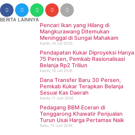
BERITA LAINNYA
Pencari Ikan yang Hilang di
Mangkurawang Ditemukan
Meninggal di Sungai Mahakam
Kamis, 16 Juli 2026
Pendapatan Kukar Diproyeksi Hanya
75 Persen, Pemkab Rasionalisasi
Belanja Rp2 Triliun
Kamis, 16 Juli 2026
Dana Transfer Baru 30 Persen,
Pencari Ikan yang Hilang di
Pemkab Kukar Terapkan Belanja
Sesuai Kas Daerah
Mangkurawang Ditemukan
Kamis, 11 Juni 2026
Meninggal di Sungai
Pedagang BBM Eceran di
Tenggarong Khawatir Penjualan
Mahakam
Turun Usai Harga Pertamax Naik
Rabu, 10 Juni 2026