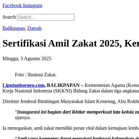
Facebook
Instagram
Search
Balikpapan
,
Daerah
Sertifikasi Amil Zakat 2025, 
Minggu, 3 Agustus 2025
Foto : Ilustrasi Zakat.
Liputanborneo.com
, BALIKPAPAN –
Kementerian Agama (Kemena
Kerja Nasional Indonesia (SKKNI) Bidang Zakat dalam tiga angkatan
Direktur Jenderal Bimbingan Masyarakat Islam Kemenag, Abu Rokhmad
“
Inaugurasi ini bagian dari ikhtiar memperkuat tata kelola 
ujarnya.
Ia menegaskan, amil zakat memiliki peran vital dalam kemajuan lemb
“
Amil yang kompeten dapat menutupi berbagai kelemahan dal