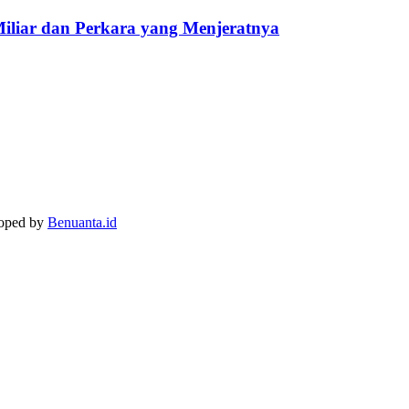
Miliar dan Perkara yang Menjeratnya
loped by
Benuanta.id