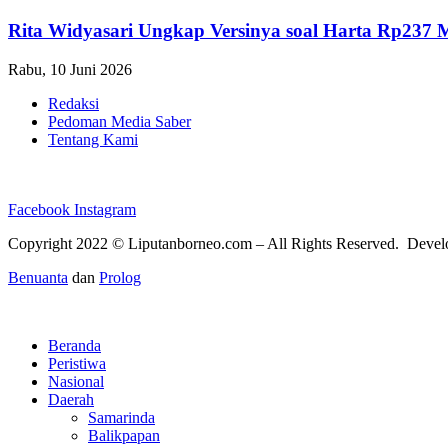
Rita Widyasari Ungkap Versinya soal Harta Rp237 
Rabu, 10 Juni 2026
Redaksi
Pedoman Media Saber
Tentang Kami
Facebook
Instagram
Copyright 2022 ©
Liputanborneo.com
– All Rights Reserved. Deve
Benuanta
dan
Prolog
Beranda
Peristiwa
Nasional
Daerah
Samarinda
Balikpapan