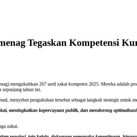
Kemenag Tegaskan Kompetensi Ku
g) mengukuhkan 267 amil zakat kompeten 2025. Mereka adalah pesert
 sepanjang tahun ini.
, menyebut pengukuhan tersebut sebagai langkah strategis untuk memp
zakat, meningkatkan kepercayaan publik, dan mendorong optimalisasi 
aga zakat.
am regulasi, tata kelola, dukungan pemangku kepentingan, hingga l