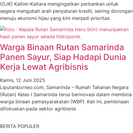
(OJK) Kaltim-Kaltara mengingatkan perbankan untuk
segera mengubah arah penyaluran kredit, seiring dorongan
menuju ekonomi hijau yang kini menjadi prioritas
Warga Binaan Rutan Samarinda
Panen Sayur, Siap Hadapi Dunia
Kerja Lewat Agribisnis
Pencari Ikan yang Hilang di
Kamis, 12 Juni 2025
Mangkurawang Ditemukan
Liputanborneo.com, Samarinda – Rumah Tahanan Negara
Meninggal di Sungai
(Rutan) Kelas I Samarinda terus berinovasi dalam membina
warga binaan pemasyarakatan (WBP). Kali ini, pembinaan
Mahakam
difokuskan pada sektor agribisnis
Kamis, 16 Juli 2026
BERITA POPULER