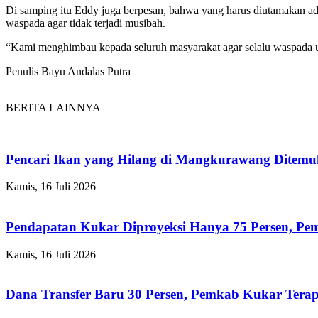
Di samping itu Eddy juga berpesan, bahwa yang harus diutamakan ada
waspada agar tidak terjadi musibah.
“Kami menghimbau kepada seluruh masyarakat agar selalu waspada 
Penulis Bayu Andalas Putra
BERITA LAINNYA
Pencari Ikan yang Hilang di Mangkurawang Ditem
Kamis, 16 Juli 2026
Pendapatan Kukar Diproyeksi Hanya 75 Persen, Pemk
Kamis, 16 Juli 2026
Dana Transfer Baru 30 Persen, Pemkab Kukar Terap