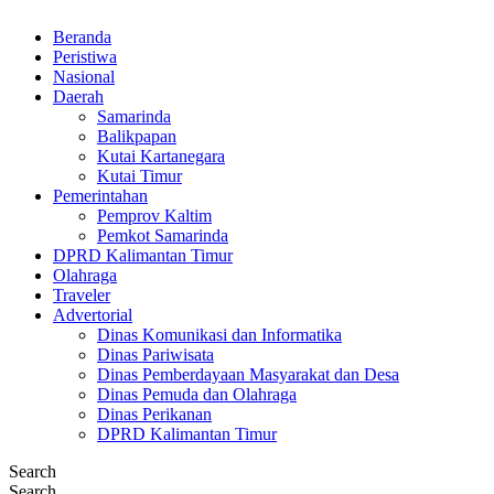
Beranda
Peristiwa
Nasional
Daerah
Samarinda
Balikpapan
Kutai Kartanegara
Kutai Timur
Pemerintahan
Pemprov Kaltim
Pemkot Samarinda
DPRD Kalimantan Timur
Olahraga
Traveler
Advertorial
Dinas Komunikasi dan Informatika
Dinas Pariwisata
Dinas Pemberdayaan Masyarakat dan Desa
Dinas Pemuda dan Olahraga
Dinas Perikanan
DPRD Kalimantan Timur
Search
Search