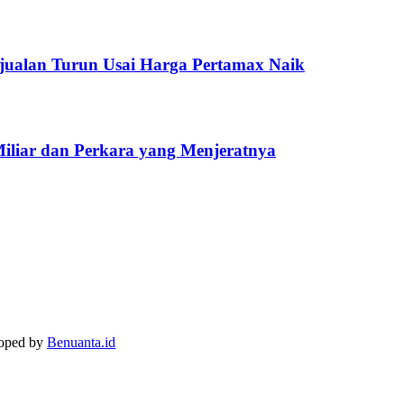
jualan Turun Usai Harga Pertamax Naik
Miliar dan Perkara yang Menjeratnya
loped by
Benuanta.id