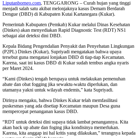
Liputanborneo.com
, TENGGARONG – Curah hujan yang tinggi
menjadi salah satu akibat melonjaknya kasus Demam Berdarah
Dengue (DBD) di Kabupaten Kutai Kartanegara (Kukar).
Pemerintah Kabupaten (Pemkab) Kukar melalui Dinas Kesehatan
(Dinkes) akan menyediakan Rapid Diagnostic Test (RDT) NS1
sebagai alat deteksi dini DBD.
Kepala Bidang Pengendalian Penyakit dan Penyehatan Lingkungan
(P2PL) Dinkes (Kukar), Supriyadi mengatakan bahwa upaya
tersebut guna mengatasi lonjakan DBD di tiap-tiap Kecamatan.
Karena, saat ini kasus DBD di Kukar sudah tembus angka nyaris
per Maret 2024.
“Kami (Dinkes) tengah berupaya untuk melakukan pemenuhan
abate dan obat fogging jika sewaktu-waktu diperlukan, dan
utamanya yakni untuk wilayah endemis,” kata Supriyadi.
Dirinya mengaku, bahwa Dinkes Kukar telah memfasilitasi
puskesmas yang ada disetiap Kecamatan maupun Desa guna
mempercepat penanganan kasus DBD.
“RDT untuk deteksi dini supaya tidak lambat penangannya. Kita
akan back up abate dan foging jika kondisinya memerlukan.
Karena, kita anggap ini hal kritis yang dilakukan,” terangnya kepada