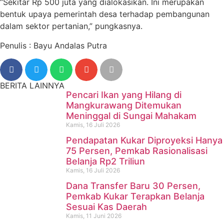
“Sekitar Rp 500 juta yang dialokasikan. Ini merupakan
bentuk upaya pemerintah desa terhadap pembangunan
dalam sektor pertanian,” pungkasnya.
Penulis : Bayu Andalas Putra
BERITA LAINNYA
Pencari Ikan yang Hilang di
Mangkurawang Ditemukan
Meninggal di Sungai Mahakam
Kamis, 16 Juli 2026
Pendapatan Kukar Diproyeksi Hanya
75 Persen, Pemkab Rasionalisasi
Belanja Rp2 Triliun
Kamis, 16 Juli 2026
Dana Transfer Baru 30 Persen,
Pencari Ikan yang Hilang di
Pemkab Kukar Terapkan Belanja
Sesuai Kas Daerah
Mangkurawang Ditemukan
Kamis, 11 Juni 2026