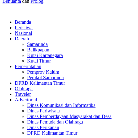
Benuanta
dan
Prolog
Beranda
Peristiwa
Nasional
Daerah
Samarinda
Balikpapan
Kutai Kartanegara
Kutai Timur
Pemerintahan
Pemprov Kaltim
Pemkot Samarinda
DPRD Kalimantan Timur
Olahraga
Traveler
Advertorial
Dinas Komunikasi dan Informatika
Dinas Pariwisata
Dinas Pemberdayaan Masyarakat dan Desa
Dinas Pemuda dan Olahraga
Dinas Perikanan
DPRD Kalimantan Timur