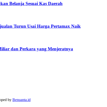
kan Belanja Sesuai Kas Daerah
jualan Turun Usai Harga Pertamax Naik
Miliar dan Perkara yang Menjeratnya
loped by
Benuanta.id