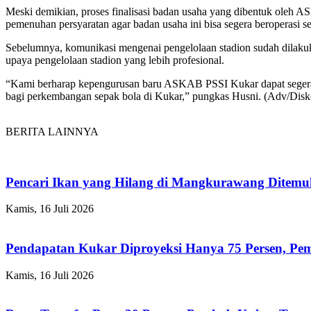
Meski demikian, proses finalisasi badan usaha yang dibentuk oleh 
pemenuhan persyaratan agar badan usaha ini bisa segera beroperasi se
Sebelumnya, komunikasi mengenai pengelolaan stadion sudah dilak
upaya pengelolaan stadion yang lebih profesional.
“Kami berharap kepengurusan baru ASKAB PSSI Kukar dapat segera m
bagi perkembangan sepak bola di Kukar,” pungkas Husni. (Adv/Dis
BERITA LAINNYA
Pencari Ikan yang Hilang di Mangkurawang Ditem
Kamis, 16 Juli 2026
Pendapatan Kukar Diproyeksi Hanya 75 Persen, Pemk
Kamis, 16 Juli 2026