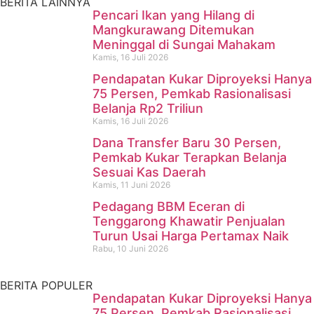
BERITA LAINNYA
Pencari Ikan yang Hilang di
Mangkurawang Ditemukan
Meninggal di Sungai Mahakam
Kamis, 16 Juli 2026
Pendapatan Kukar Diproyeksi Hanya
75 Persen, Pemkab Rasionalisasi
Belanja Rp2 Triliun
Kamis, 16 Juli 2026
Dana Transfer Baru 30 Persen,
Pencari Ikan yang Hilang di
Pemkab Kukar Terapkan Belanja
Sesuai Kas Daerah
Mangkurawang Ditemukan
Kamis, 11 Juni 2026
Meninggal di Sungai
Pedagang BBM Eceran di
Tenggarong Khawatir Penjualan
Mahakam
Turun Usai Harga Pertamax Naik
Rabu, 10 Juni 2026
Kamis, 16 Juli 2026
BERITA POPULER
Pendapatan Kukar Diproyeksi Hanya
75 Persen, Pemkab Rasionalisasi