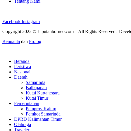
Tentang Kami
Facebook
Instagram
Copyright 2022 ©
Liputanborneo.com
– All Rights Reserved. Deve
Benuanta
dan
Prolog
Beranda
Peristiwa
Nasional
Daerah
Samarinda
Balikpapan
Kutai Kartanegara
Kutai Timur
Pemerintahan
Pemprov Kaltim
Pemkot Samarinda
DPRD Kalimantan Timur
Olahraga
Traveler