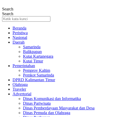
Lewati
ke
Search
konten
Search
Beranda
Peristiwa
Nasional
Daerah
Samarinda
Balikpapan
Kutai Kartanegara
Kutai Timur
Pemerintahan
Pemprov Kaltim
Pemkot Samarinda
DPRD Kalimantan Timur
Olahraga
Traveler
Advertorial
Dinas Komunikasi dan Informatika
Dinas Pariwisata
Dinas Pemberdayaan Masyarakat dan Desa
Dinas Pemuda dan Olahraga