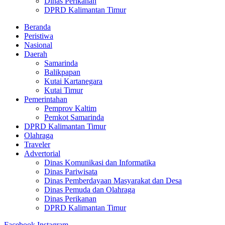
Dinas Perikanan
DPRD Kalimantan Timur
Beranda
Peristiwa
Nasional
Daerah
Samarinda
Balikpapan
Kutai Kartanegara
Kutai Timur
Pemerintahan
Pemprov Kaltim
Pemkot Samarinda
DPRD Kalimantan Timur
Olahraga
Traveler
Advertorial
Dinas Komunikasi dan Informatika
Dinas Pariwisata
Dinas Pemberdayaan Masyarakat dan Desa
Dinas Pemuda dan Olahraga
Dinas Perikanan
DPRD Kalimantan Timur
Facebook
Instagram