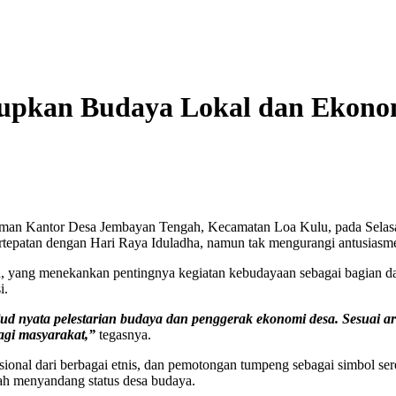
dupkan Budaya Lokal dan Ekon
man Kantor Desa Jembayan Tengah, Kecamatan Loa Kulu, pada Selasa 
rtepatan dengan Hari Raya Iduladha, namun tak mengurangi antusiasm
h, yang menekankan pentingnya kegiatan kebudayaan sebagai bagian d
i.
jud nyata pelestarian budaya dan penggerak ekonomi desa. Sesuai a
gi masyarakat,”
tegasnya.
sional dari berbagai etnis, dan pemotongan tumpeng sebagai simbol ser
lah menyandang status desa budaya.