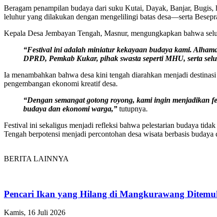
Beragam penampilan budaya dari suku Kutai, Dayak, Banjar, Bugis, 
leluhur yang dilakukan dengan mengelilingi batas desa—serta Besepr
Kepala Desa Jembayan Tengah, Masnur, mengungkapkan bahwa seluruh
“Festival ini adalah miniatur kekayaan budaya kami. Alham
DPRD, Pemkab Kukar, pihak swasta seperti MHU, serta selur
Ia menambahkan bahwa desa kini tengah diarahkan menjadi destinasi
pengembangan ekonomi kreatif desa.
“Dengan semangat gotong royong, kami ingin menjadikan fe
budaya dan ekonomi warga,”
tutupnya.
Festival ini sekaligus menjadi refleksi bahwa pelestarian budaya tid
Tengah berpotensi menjadi percontohan desa wisata berbasis budaya 
BERITA LAINNYA
Pencari Ikan yang Hilang di Mangkurawang Ditem
Kamis, 16 Juli 2026