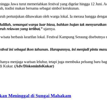
hingga Jawa turut memeriahkan festival yang digelar hingga 12 Juni.
ah, tradisi makan bersama sebagai simbol kerukunan.
 pertunjukan dibawakan oleh warga lokal. Ia merasa bangga dengan 
dulillah, semangat warga luar biasa, bahkan hujan tak menyurutka
uh relawan yang terlibat,”
ujarnya.
 wisata berbasis kearifan lokal. Festival Kampung Seraung disebutny
stival ini sebagai ikon tahunan. Harapannya, ini menjadi pintu m
ak hanya menjaga warisan leluhur, tetapi juga membuka peluang baru ba
di Kukar.
(Adv/DiskominfoKukar)
ukan Meninggal di Sungai Mahakam