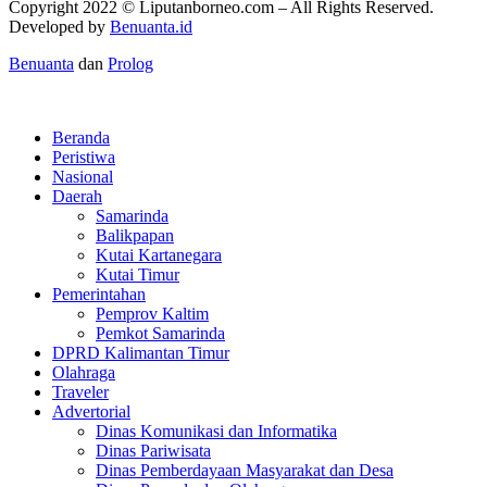
Copyright 2022 ©
Liputanborneo.com
– All Rights Reserved.
Developed by
Benuanta.id
Benuanta
dan
Prolog
Beranda
Peristiwa
Nasional
Daerah
Samarinda
Balikpapan
Kutai Kartanegara
Kutai Timur
Pemerintahan
Pemprov Kaltim
Pemkot Samarinda
DPRD Kalimantan Timur
Olahraga
Traveler
Advertorial
Dinas Komunikasi dan Informatika
Dinas Pariwisata
Dinas Pemberdayaan Masyarakat dan Desa