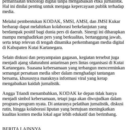
pemanfaatan teknologi digital tanpa mengabaikan etika jurnalistik.
Hal ini dinilai penting untuk menjaga kepercayaan publik terhadap
media.
Melalui pembentukan KODAK, SMSI, AMSI, dan JMSI Kukar
berharap dapat melahirkan kolaborasi berkelanjutan yang
berdampak positif bagi dunia pers di daerah. Sinergi ini diharapkan
mampu menghadirkan pers yang berkualitas, bertanggung jawab,
serta tetap relevan di tengah dinamika perkembangan media digital
di Kabupaten Kutai Kartanegara.
Selain diskusi dan penyampaian gagasan, kegiatan tersebut juga
menjadi ajang silaturahmi antarinsan pers lintas organisasi di Kutai
Kartanegara. Suasana kebersamaan yang terbangun mencerminkan
semangat persatuan media siber dalam menghadapi tantangan
bersama, khususnya maraknya informasi viral yang kerap
mengabaikan kaidah jurnalistik.
Angga Triandi menambahkan, KODAK ke depan tidak hanya
menjadi simbol kebersamaan, tetapi juga akan diwujudkan dalam
program-program nyata. Di antaranya pelatihan jurnalistik, diskusi
rutin, hingga kolaborasi liputan yang bertujuan meningkatkan
kualitas konten media lokal agar lebih edukatif dan berimbang.
BERITA LAINNYA