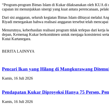
“Program-program Bimas Islam di Kukar dilaksanakan oleh KUA di ma
capaian ini menunjukkan sinergi yang kuat antara perencanaan, pela
Dari sisi anggaran, seluruh kegiatan Bimas Islam dibiayai melalui
Riyadi menegaskan bahwa realisasi anggaran tersebut telah mencapai
Menurutnya, keberhasilan realisasi program tidak terlepas dari ker
depan, Kemenag Kukar berkomitmen untuk menjaga konsistensi serta t
Kutai Kartanegara.
BERITA LAINNYA
Pencari Ikan yang Hilang di Mangkurawang Ditem
Kamis, 16 Juli 2026
Pendapatan Kukar Diproyeksi Hanya 75 Persen, Pemk
Kamis, 16 Juli 2026