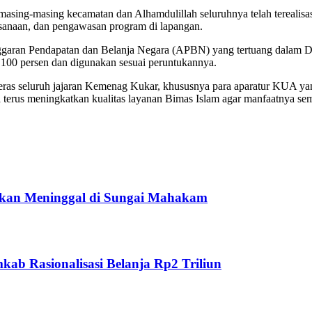
sing-masing kecamatan dan Alhamdulillah seluruhnya telah terealisasi
ksanaan, dan pengawasan program di lapangan.
 Anggaran Pendapatan dan Belanja Negara (APBN) yang tertuang dalam
 100 persen dan digunakan sesuai peruntukannya.
ja keras seluruh jajaran Kemenag Kukar, khususnya para aparatur KUA 
erus meningkatkan kualitas layanan Bimas Islam agar manfaatnya sema
ukan Meninggal di Sungai Mahakam
ab Rasionalisasi Belanja Rp2 Triliun