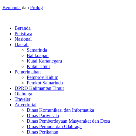
Benuanta
dan
Prolog
Beranda
Peristiwa
Nasional
Daerah
Samarinda
Balikpapan
Kutai Kartanegara
Kutai Timur
Pemerintahan
Pemprov Kaltim
Pemkot Samarinda
DPRD Kalimantan Timur
Olahraga
Traveler
Advertorial
Dinas Komunikasi dan Informatika
Dinas Pariwisata
Dinas Pemberdayaan Masyarakat dan Desa
Dinas Pemuda dan Olahraga
Dinas Perikanan