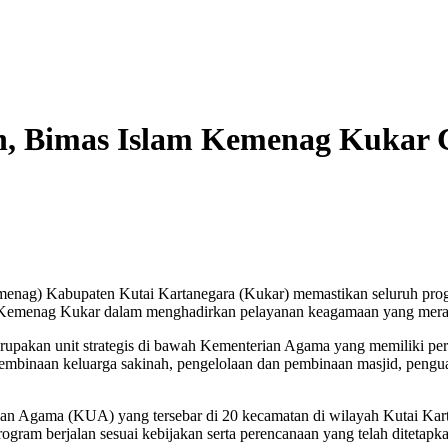
 Bimas Islam Kemenag Kukar Ca
ag) Kabupaten Kutai Kartanegara (Kukar) memastikan seluruh progra
emenag Kukar dalam menghadirkan pelayanan keagamaan yang merata, 
upakan unit strategis di bawah Kementerian Agama yang memiliki pe
pembinaan keluarga sakinah, pengelolaan dan pembinaan masjid, pengu
rusan Agama (KUA) yang tersebar di 20 kecamatan di wilayah Kutai K
ram berjalan sesuai kebijakan serta perencanaan yang telah ditetapka