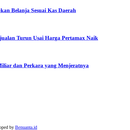
kan Belanja Sesuai Kas Daerah
jualan Turun Usai Harga Pertamax Naik
Miliar dan Perkara yang Menjeratnya
loped by
Benuanta.id