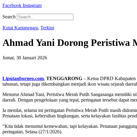
Facebook
Instagram
Search
Kutai Kartanegara
,
Terkini
Ahmad Yani Dorong Peristiwa M
Jumat, 30 Januari 2026
Liputanborneo.com
,
TENGGARONG
– Ketua DPRD Kabupaten Kut
tahunan, tetapi juga dikembangkan menjadi ikon wisata sejarah daerah
Menurut Ahmad Yani, Peristiwa Merah Putih Sangasanga memiliki nilai
daerah. Dengan pengelolaan yang tepat, peringatan tersebut dapat menj
Ia menilai, selama ini peringatan Peristiwa Merah Putih masih didom
Penataan lokasi, kebersihan lingkungan, serta kelayakan fasilitas pe
“Kita tidak menuntut kemewahan, tapi kelayakan. Penataan panggung, 
peringatan, Selasa (27/1/2026).