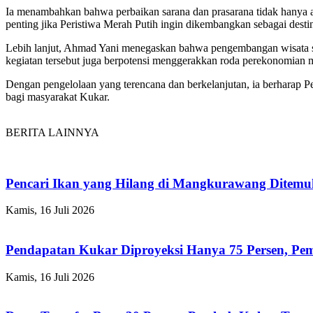
Ia menambahkan bahwa perbaikan sarana dan prasarana tidak hanya ak
penting jika Peristiwa Merah Putih ingin dikembangkan sebagai dest
Lebih lanjut, Ahmad Yani menegaskan bahwa pengembangan wisata se
kegiatan tersebut juga berpotensi menggerakkan roda perekonomian ma
Dengan pengelolaan yang terencana dan berkelanjutan, ia berharap P
bagi masyarakat Kukar.
BERITA LAINNYA
Pencari Ikan yang Hilang di Mangkurawang Ditem
Kamis, 16 Juli 2026
Pendapatan Kukar Diproyeksi Hanya 75 Persen, Pemk
Kamis, 16 Juli 2026