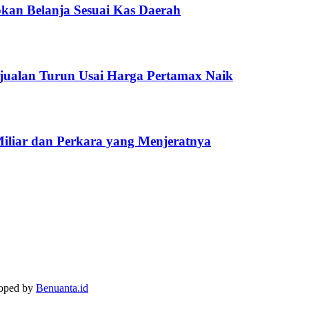
kan Belanja Sesuai Kas Daerah
jualan Turun Usai Harga Pertamax Naik
Miliar dan Perkara yang Menjeratnya
loped by
Benuanta.id