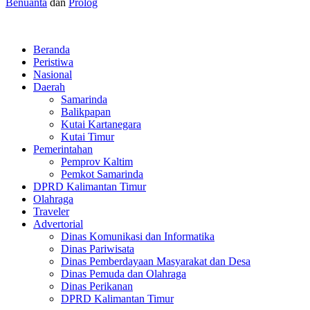
Benuanta
dan
Prolog
Beranda
Peristiwa
Nasional
Daerah
Samarinda
Balikpapan
Kutai Kartanegara
Kutai Timur
Pemerintahan
Pemprov Kaltim
Pemkot Samarinda
DPRD Kalimantan Timur
Olahraga
Traveler
Advertorial
Dinas Komunikasi dan Informatika
Dinas Pariwisata
Dinas Pemberdayaan Masyarakat dan Desa
Dinas Pemuda dan Olahraga
Dinas Perikanan
DPRD Kalimantan Timur