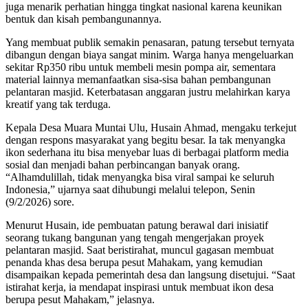
juga menarik perhatian hingga tingkat nasional karena keunikan
bentuk dan kisah pembangunannya.
Yang membuat publik semakin penasaran, patung tersebut ternyata
dibangun dengan biaya sangat minim. Warga hanya mengeluarkan
sekitar Rp350 ribu untuk membeli mesin pompa air, sementara
material lainnya memanfaatkan sisa-sisa bahan pembangunan
pelantaran masjid. Keterbatasan anggaran justru melahirkan karya
kreatif yang tak terduga.
Kepala Desa Muara Muntai Ulu, Husain Ahmad, mengaku terkejut
dengan respons masyarakat yang begitu besar. Ia tak menyangka
ikon sederhana itu bisa menyebar luas di berbagai platform media
sosial dan menjadi bahan perbincangan banyak orang.
“Alhamdulillah, tidak menyangka bisa viral sampai ke seluruh
Indonesia,” ujarnya saat dihubungi melalui telepon, Senin
(9/2/2026) sore.
Menurut Husain, ide pembuatan patung berawal dari inisiatif
seorang tukang bangunan yang tengah mengerjakan proyek
pelantaran masjid. Saat beristirahat, muncul gagasan membuat
penanda khas desa berupa pesut Mahakam, yang kemudian
disampaikan kepada pemerintah desa dan langsung disetujui. “Saat
istirahat kerja, ia mendapat inspirasi untuk membuat ikon desa
berupa pesut Mahakam,” jelasnya.