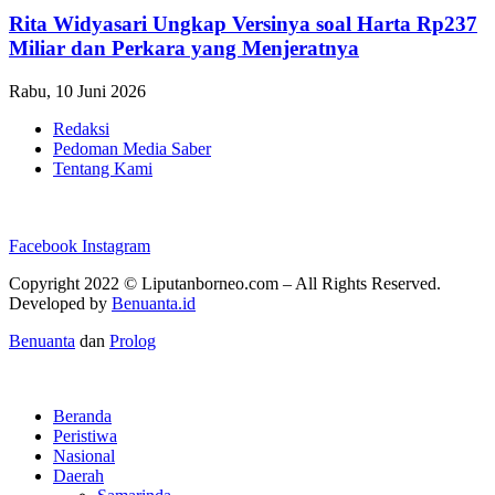
Rita Widyasari Ungkap Versinya soal Harta Rp237
Miliar dan Perkara yang Menjeratnya
Rabu, 10 Juni 2026
Redaksi
Pedoman Media Saber
Tentang Kami
Facebook
Instagram
Copyright 2022 ©
Liputanborneo.com
– All Rights Reserved.
Developed by
Benuanta.id
Benuanta
dan
Prolog
Beranda
Peristiwa
Nasional
Daerah