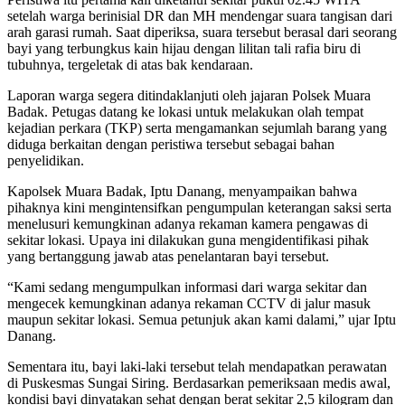
setelah warga berinisial DR dan MH mendengar suara tangisan dari
arah garasi rumah. Saat diperiksa, suara tersebut berasal dari seorang
bayi yang terbungkus kain hijau dengan lilitan tali rafia biru di
tubuhnya, tergeletak di atas bak kendaraan.
Laporan warga segera ditindaklanjuti oleh jajaran
Polsek Muara
Badak
. Petugas datang ke lokasi untuk melakukan olah tempat
kejadian perkara (TKP) serta mengamankan sejumlah barang yang
diduga berkaitan dengan peristiwa tersebut sebagai bahan
penyelidikan.
Kapolsek Muara Badak, Iptu Danang, menyampaikan bahwa
pihaknya kini mengintensifkan pengumpulan keterangan saksi serta
menelusuri kemungkinan adanya rekaman kamera pengawas di
sekitar lokasi. Upaya ini dilakukan guna mengidentifikasi pihak
yang bertanggung jawab atas penelantaran bayi tersebut.
“Kami sedang mengumpulkan informasi dari warga sekitar dan
mengecek kemungkinan adanya rekaman CCTV di jalur masuk
maupun sekitar lokasi. Semua petunjuk akan kami dalami,” ujar Iptu
Danang.
Sementara itu, bayi laki-laki tersebut telah mendapatkan perawatan
di
Puskesmas Sungai Siring
. Berdasarkan pemeriksaan medis awal,
kondisi bayi dinyatakan sehat dengan berat sekitar 2,5 kilogram dan