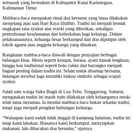
termasuk yang bermukim di Kabupaten Kutai Kartanegara,
Kalimantan Timur.
Mabbaca-baca merupakan ritual doa bersama yang biasa dilakukan
menjelang atau saat Hari Raya Idulfitri. Tradisi ini menjadi bentuk
ungkapan rasa syukur atas rezeki yang diberikan, sekaligus
permohonan keselamatan dan keberkahan bagi keluarga. Dalam
pelaksanaannya, keluarga besar berkumpul dan doa dipimpin oleh
tokoh agama atau anggota keluarga yang dituakan.
Rangkaian mabbaca-baca diawali dengan penyajian berbagai
hidangan khas. Menu seperti ketupat, burasa, ayam masak lengkuas,
hingga kue tradisional seperti bolu cukke dan barongko menjadi
bagian penting dalam tradisi ini. Selain untuk disantap bersama,
hidangan tersebut juga memiliki makna simbolis sebagai wujud
syukur.
Salah satu warga Suku Bugis di Loa Tebu, Tenggarong, Suharni,
mengatakan tradisi ini masih rutin dilakukan oleh keluarganya meski
telah lama merantau. Ia menilai mabbaca-baca bukan sekadar tradisi,
tetapi juga menjadi pengikat hubungan keluarga.
“Walaupun kami sudah tidak tinggal di kampung halaman, tradisi ini
tetap kami lakukan. Biasanya kami berkumpul, menyiapkan
makanan, lalu dibacakan doa bersama,” ujarnya.