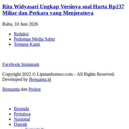
Rita Widyasari Ungkap Versinya soal Harta Rp237
Miliar dan Perkara yang Menjeratnya
Rabu, 10 Juni 2026
Redaksi
Pedoman Media Saber
Tentang Kami
Facebook
Instagram
Copyright 2022 ©
Liputanborneo.com
– All Rights Reserved.
Developed by
Benuanta.id
Benuanta
dan
Prolog
Beranda
Peristiwa
Nasional
Daerah