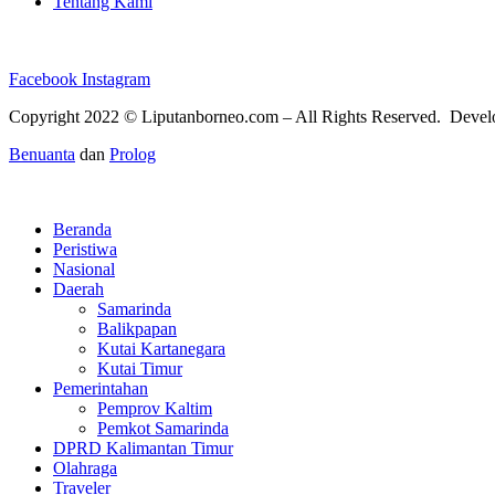
Tentang Kami
Facebook
Instagram
Copyright 2022 ©
Liputanborneo.com
– All Rights Reserved. Deve
Benuanta
dan
Prolog
Beranda
Peristiwa
Nasional
Daerah
Samarinda
Balikpapan
Kutai Kartanegara
Kutai Timur
Pemerintahan
Pemprov Kaltim
Pemkot Samarinda
DPRD Kalimantan Timur
Olahraga
Traveler