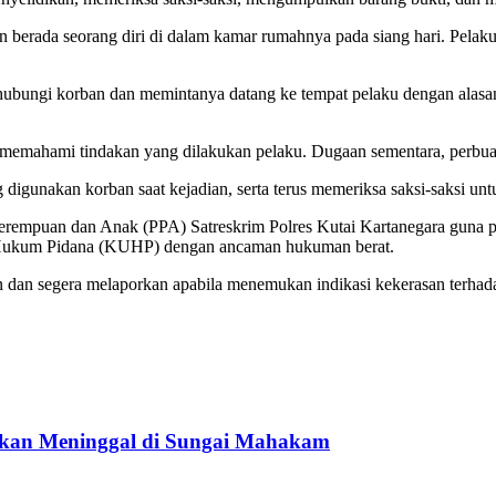
an berada seorang diri di dalam kamar rumahnya pada siang hari. Pela
hubungi korban dan memintanya datang ke tempat pelaku dengan alasan 
emahami tindakan yang dilakukan pelaku. Dugaan sementara, perbuatan t
 digunakan korban saat kejadian, serta terus memeriksa saksi-saksi un
 Perempuan dan Anak (PPA) Satreskrim Polres Kutai Kartanegara guna 
g Hukum Pidana (KUHP) dengan ancaman hukuman berat.
an segera melaporkan apabila menemukan indikasi kekerasan terhadap 
ukan Meninggal di Sungai Mahakam