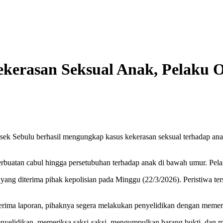
ekerasan Seksual Anak, Pelaku 
olsek Sebulu berhasil mengungkap kasus kekerasan seksual terhadap an
perbuatan cabul hingga persetubuhan terhadap anak di bawah umur. Pel
n yang diterima pihak kepolisian pada Minggu (22/3/2026). Peristiwa t
rima laporan, pihaknya segera melakukan penyelidikan dengan memeri
nyelidikan, memeriksa saksi-saksi, mengumpulkan barang bukti, dan 