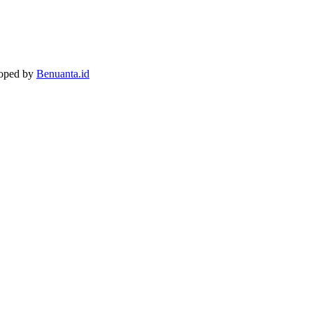
loped by
Benuanta.id