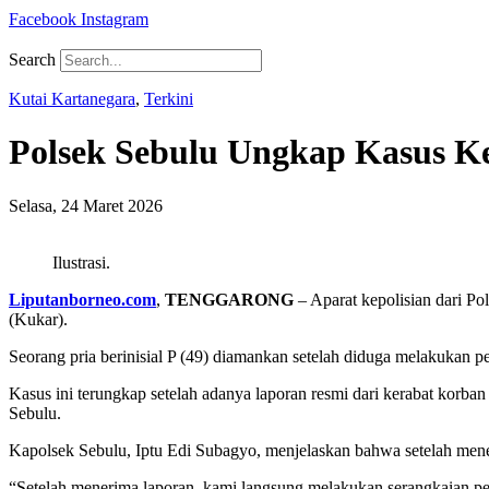
Facebook
Instagram
Search
Kutai Kartanegara
,
Terkini
Polsek Sebulu Ungkap Kasus K
Selasa, 24 Maret 2026
Ilustrasi.
Liputanborneo.com
,
TENGGARONG
– Aparat kepolisian dari P
(Kukar).
Seorang pria berinisial P (49) diamankan setelah diduga melakukan 
Kasus ini terungkap setelah adanya laporan resmi dari kerabat korba
Sebulu.
Kapolsek Sebulu, Iptu Edi Subagyo, menjelaskan bahwa setelah mene
“Setelah menerima laporan, kami langsung melakukan serangkaian pe